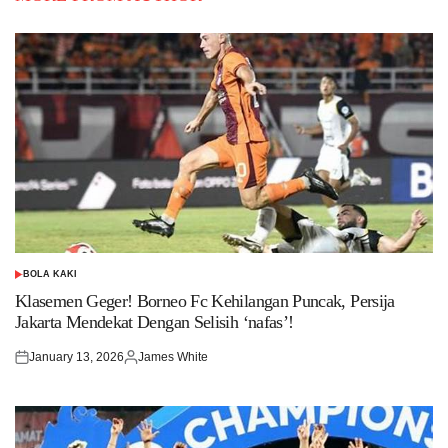
BOLA KAKI
POSTED
IN
Klasemen Geger! Borneo Fc Kehilangan Puncak, Persija
Jakarta Mendekat Dengan Selisih ‘nafas’!
January 13, 2026
James White
Posted
Posted
on
by