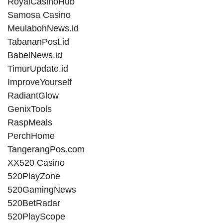
RoyalCasinoHub
Samosa Casino
MeulabohNews.id
TabananPost.id
BabelNews.id
TimurUpdate.id
ImproveYourself
RadiantGlow
GenixTools
RaspMeals
PerchHome
TangerangPos.com
XX520 Casino
520PlayZone
520GamingNews
520BetRadar
520PlayScope