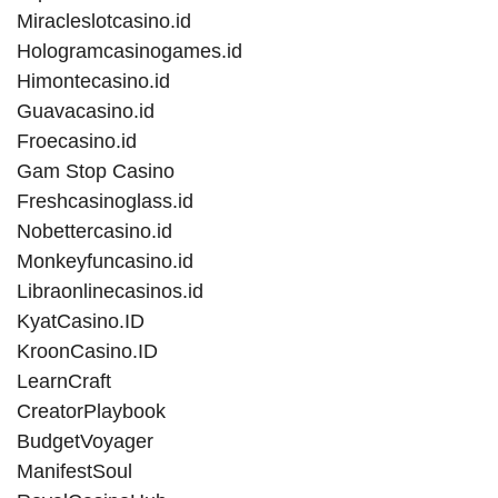
Miracleslotcasino.id
Hologramcasinogames.id
Himontecasino.id
Guavacasino.id
Froecasino.id
Gam Stop Casino
Freshcasinoglass.id
Nobettercasino.id
Monkeyfuncasino.id
Libraonlinecasinos.id
KyatCasino.ID
KroonCasino.ID
LearnCraft
CreatorPlaybook
BudgetVoyager
ManifestSoul