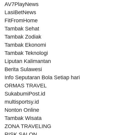
AV7PlayNews
LasiBetNews
FitFromHome
Tambak Sehat
Tambak Zodiak
Tambak Ekonomi
Tambak Teknologi
Liputan Kalimantan
Berita Sulawesi
Info Seputaran Bola Setiap hari
ORMAS TRAVEL
SukabumiPost.id
multisportsy.id
Nonton Online
Tambak Wisata
ZONA TRAVELING
RISK SALON