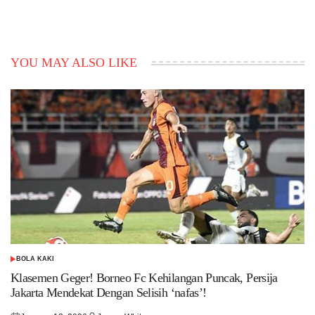
YOU MAY ALSO LIKE
BOLA KAKI
POSTED
IN
Klasemen Geger! Borneo Fc Kehilangan Puncak, Persija
Jakarta Mendekat Dengan Selisih ‘nafas’!