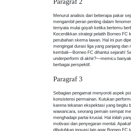
Paragraf 2
Menurut analisis dari beberapa pakar se
mengambil peran penting dalam fenomen
ternyata mulai goyah ketika bertemu be
Kecerdikkan strategi pelatih Borneo FC
perubahan skema lawan. Hal ini pun dipe
mengingat durasi liga yang panjang da
kembali—Borneo FC dihantui sejarah! Se
underperform di akhir?—memicu banyak di
berbagai perspektif.
Paragraf 3
Sebagian pengamat menyoroti aspek psi
konsistensi permainan. Kutukan performa
karena tekanan ekspektasi yang begitu 
wawancara, seorang pemain sempat men
menghadapi partai krusial. Hal inilah y
motivasi dan penyegaran mental. Apakah
dibutuhkan inovasi lain agar Borneo FC ta