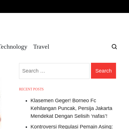
Technology
Travel
Search
for:
RECENT POSTS
Klasemen Geger! Borneo Fc
Kehilangan Puncak, Persija Jakarta
Mendekat Dengan Selisih ‘nafas’!
Kontroversi Regulasi Pemain Asing: