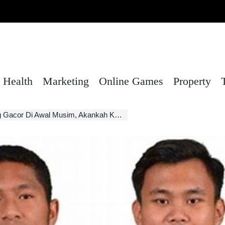
Health
Marketing
Online Games
Property
al Musim, Akankah Kembali Underperform Di Akhir?