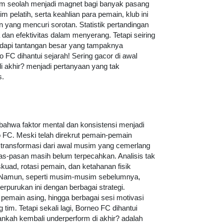
im seolah menjadi magnet bagi banyak pasang
im pelatih, serta keahlian para pemain, klub ini
yang mencuri sorotan. Statistik pertandingan
an efektivitas dalam menyerang. Tetapi seiring
hadapi tantangan besar yang tampaknya
C dihantui sejarah! Sering gacor di awal
 akhir? menjadi pertanyaan yang tak
s.
ahwa faktor mental dan konsistensi menjadi
 FC. Meski telah direkrut pemain-pemain
, transformasi dari awal musim yang cemerlang
s-pasan masih belum terpecahkan. Analisis tak
ad, rotasi pemain, dan ketahanan fisik
. Namun, seperti musim-musim sebelumnya,
purukan ini dengan berbagai strategi.
pemain asing, hingga berbagai sesi motivasi
im. Tetapi sekali lagi, Borneo FC dihantui
ankah kembali underperform di akhir? adalah