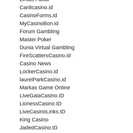
Canlicasino.id
CasinoForms.id
MyCasinoBon.id
Forum Gambling
Master Poker
Dunia Virtual Gambling
FireScattersCasino.id
Casino News
LockerCasino.id
laurelParkCasino.id
Markas Game Online
LiveGalaCasino.ID
LionessCasino.ID
LiveCasinoLinks.ID
King Casino
JadedCasino.ID