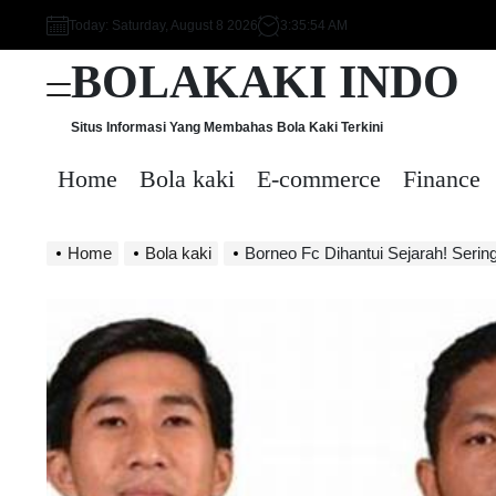
Skip
Today: Saturday, August 8 2026
3
:
35
:
55
AM
to
BOLAKAKI INDO
content
Menu
Situs Informasi Yang Membahas Bola Kaki Terkini
Home
Bola kaki
E-commerce
Finance
Home
Bola kaki
Borneo Fc Dihantui Sejarah! Sering Gacor Di Aw