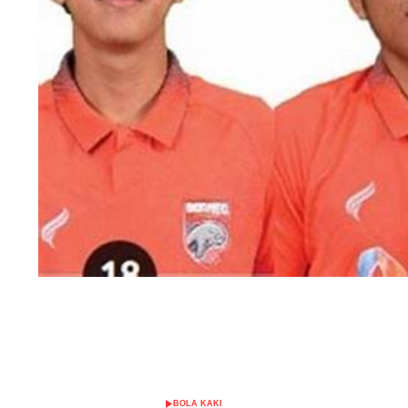
BOLA KAKI