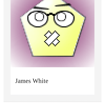
James White