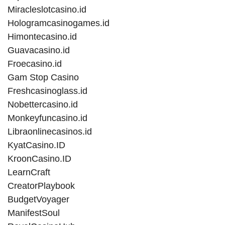
Miracleslotcasino.id
Hologramcasinogames.id
Himontecasino.id
Guavacasino.id
Froecasino.id
Gam Stop Casino
Freshcasinoglass.id
Nobettercasino.id
Monkeyfuncasino.id
Libraonlinecasinos.id
KyatCasino.ID
KroonCasino.ID
LearnCraft
CreatorPlaybook
BudgetVoyager
ManifestSoul