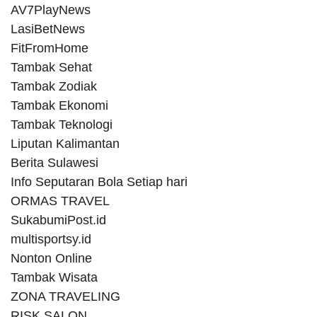
AV7PlayNews
LasiBetNews
FitFromHome
Tambak Sehat
Tambak Zodiak
Tambak Ekonomi
Tambak Teknologi
Liputan Kalimantan
Berita Sulawesi
Info Seputaran Bola Setiap hari
ORMAS TRAVEL
SukabumiPost.id
multisportsy.id
Nonton Online
Tambak Wisata
ZONA TRAVELING
RISK SALON