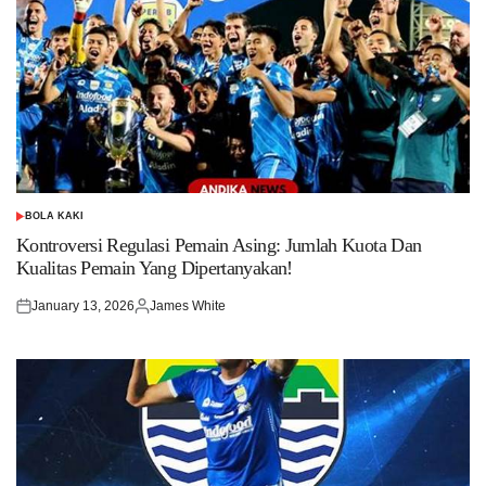
BOLA KAKI
POSTED
IN
Kontroversi Regulasi Pemain Asing: Jumlah Kuota Dan
Kualitas Pemain Yang Dipertanyakan!
January 13, 2026
James White
Posted
Posted
on
by