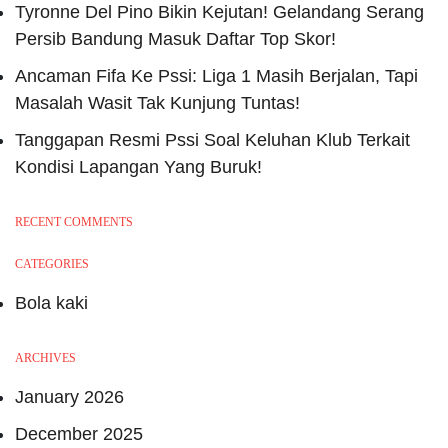
Tyronne Del Pino Bikin Kejutan! Gelandang Serang
Persib Bandung Masuk Daftar Top Skor!
Ancaman Fifa Ke Pssi: Liga 1 Masih Berjalan, Tapi
Masalah Wasit Tak Kunjung Tuntas!
Tanggapan Resmi Pssi Soal Keluhan Klub Terkait
Kondisi Lapangan Yang Buruk!
RECENT COMMENTS
CATEGORIES
Bola kaki
ARCHIVES
January 2026
December 2025