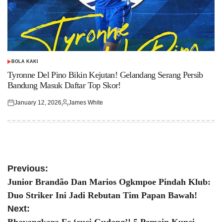
BOLA KAKI
POSTED
IN
Tyronne Del Pino Bikin Kejutan! Gelandang Serang Persib
Bandung Masuk Daftar Top Skor!
January 12, 2026
James White
Posted
Posted
on
by
Post
Previous:
Junior Brandão Dan Marios Ogkmpoe Pindah Klub:
navigation
Duo Striker Ini Jadi Rebutan Tim Papan Bawah!
Next:
Bhayangkara Fc ‘cuci Gudang’! 5 Pemain Kunci