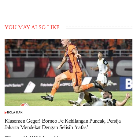
YOU MAY ALSO LIKE
BOLA KAKI
POSTED
IN
Klasemen Geger! Borneo Fc Kehilangan Puncak, Persija
Jakarta Mendekat Dengan Selisih ‘nafas’!