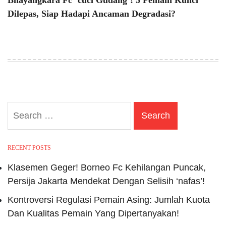
Dilepas, Siap Hadapi Ancaman Degradasi?
Search
for:
RECENT POSTS
Klasemen Geger! Borneo Fc Kehilangan Puncak,
Persija Jakarta Mendekat Dengan Selisih ‘nafas’!
Kontroversi Regulasi Pemain Asing: Jumlah Kuota
Dan Kualitas Pemain Yang Dipertanyakan!