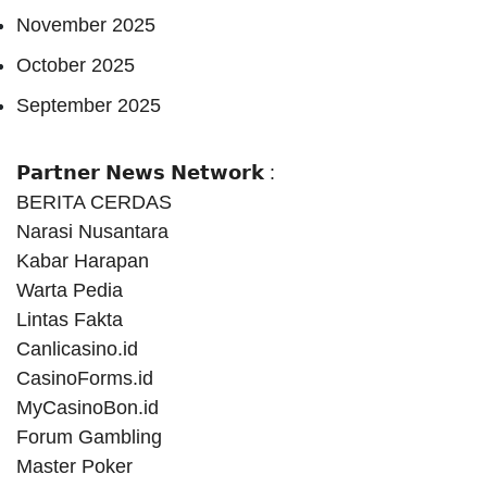
November 2025
October 2025
September 2025
𝗣𝗮𝗿𝘁𝗻𝗲𝗿 𝗡𝗲𝘄𝘀 𝗡𝗲𝘁𝘄𝗼𝗿𝗸 :
BERITA CERDAS
Narasi Nusantara
Kabar Harapan
Warta Pedia
Lintas Fakta
Canlicasino.id
CasinoForms.id
MyCasinoBon.id
Forum Gambling
Master Poker