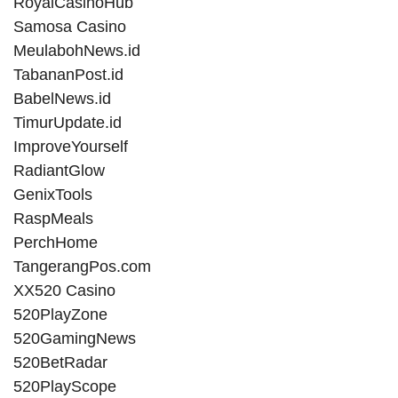
RoyalCasinoHub
Samosa Casino
MeulabohNews.id
TabananPost.id
BabelNews.id
TimurUpdate.id
ImproveYourself
RadiantGlow
GenixTools
RaspMeals
PerchHome
TangerangPos.com
XX520 Casino
520PlayZone
520GamingNews
520BetRadar
520PlayScope