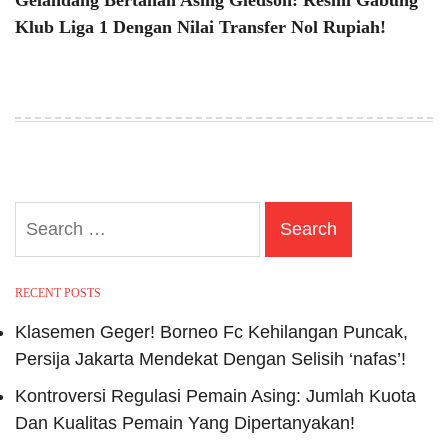
Klub Liga 1 Dengan Nilai Transfer Nol Rupiah!
Search
for:
RECENT POSTS
Klasemen Geger! Borneo Fc Kehilangan Puncak,
Persija Jakarta Mendekat Dengan Selisih ‘nafas’!
Kontroversi Regulasi Pemain Asing: Jumlah Kuota
Dan Kualitas Pemain Yang Dipertanyakan!