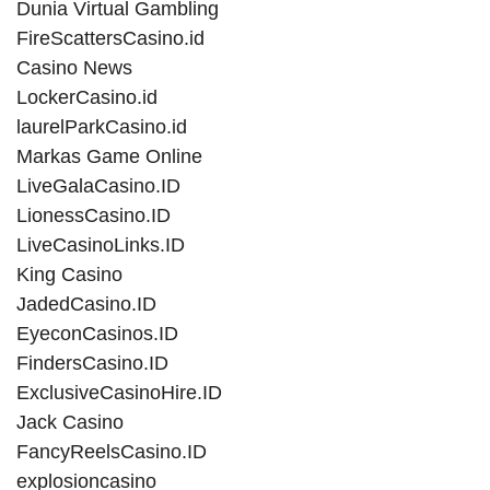
Dunia Virtual Gambling
FireScattersCasino.id
Casino News
LockerCasino.id
laurelParkCasino.id
Markas Game Online
LiveGalaCasino.ID
LionessCasino.ID
LiveCasinoLinks.ID
King Casino
JadedCasino.ID
EyeconCasinos.ID
FindersCasino.ID
ExclusiveCasinoHire.ID
Jack Casino
FancyReelsCasino.ID
explosioncasino