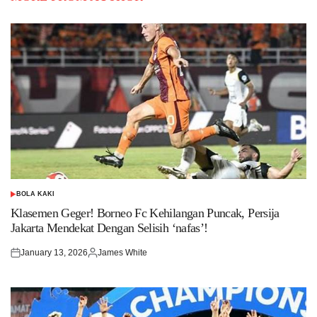
BOLA KAKI
POSTED
IN
Klasemen Geger! Borneo Fc Kehilangan Puncak, Persija
Jakarta Mendekat Dengan Selisih ‘nafas’!
January 13, 2026
James White
Posted
Posted
on
by