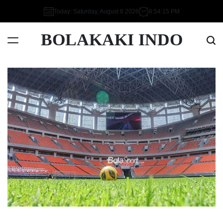
Skip
Today: Saturday, August 8 2026
6
:
54
:
16
PM
to
content
BOLAKAKI INDO