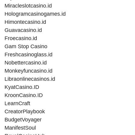
Miracleslotcasino.id
Hologramcasinogames.id
Himontecasino.id
Guavacasino.id
Froecasino.id
Gam Stop Casino
Freshcasinoglass.id
Nobettercasino.id
Monkeyfuncasino.id
Libraonlinecasinos.id
KyatCasino.ID
KroonCasino.ID
LearnCraft
CreatorPlaybook
BudgetVoyager
ManifestSoul