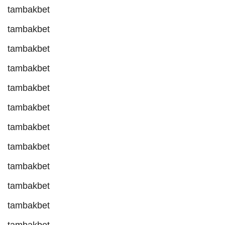
tambakbet
tambakbet
tambakbet
tambakbet
tambakbet
tambakbet
tambakbet
tambakbet
tambakbet
tambakbet
tambakbet