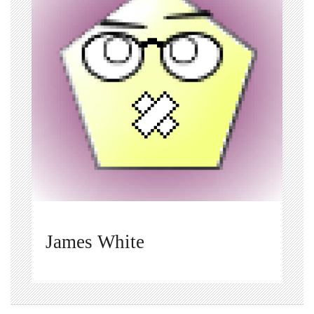
James White