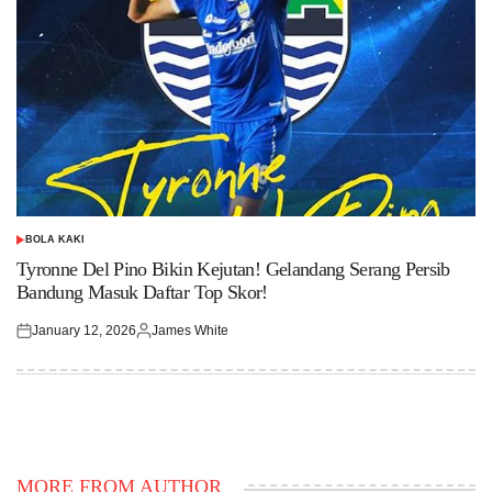
BOLA KAKI
POSTED
IN
Tyronne Del Pino Bikin Kejutan! Gelandang Serang Persib
Bandung Masuk Daftar Top Skor!
January 12, 2026
James White
Posted
Posted
on
by
MORE FROM AUTHOR