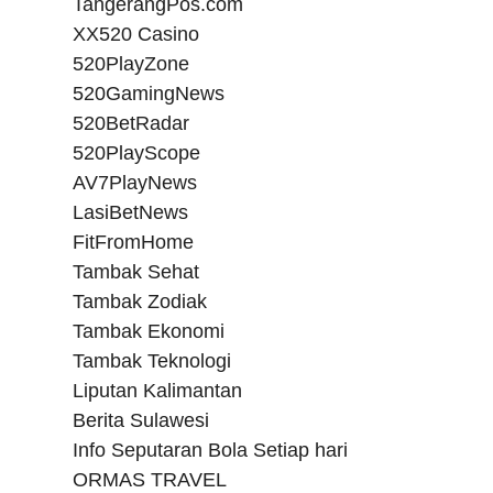
TangerangPos.com
XX520 Casino
520PlayZone
520GamingNews
520BetRadar
520PlayScope
AV7PlayNews
LasiBetNews
FitFromHome
Tambak Sehat
Tambak Zodiak
Tambak Ekonomi
Tambak Teknologi
Liputan Kalimantan
Berita Sulawesi
Info Seputaran Bola Setiap hari
ORMAS TRAVEL