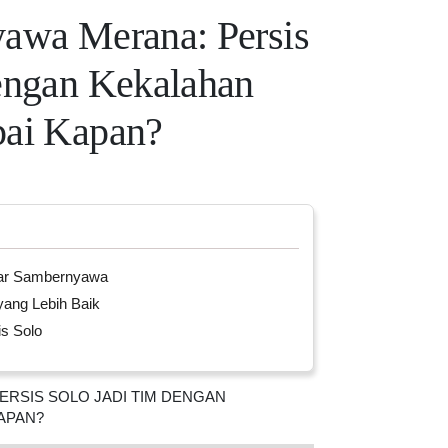
awa Merana: Persis
engan Kekalahan
pai Kapan?
skar Sambernyawa
ng Lebih Baik
s Solo
RSIS SOLO JADI TIM DENGAN
APAN?