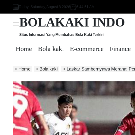
Skip
Today: Saturday, August 8 2026
6
:
44
:
52
AM
to
BOLAKAKI INDO
content
Menu
Situs Informasi Yang Membahas Bola Kaki Terkini
Home
Bola kaki
E-commerce
Finance
Home
Bola kaki
Laskar Sambernyawa Merana: Persis Solo Jadi