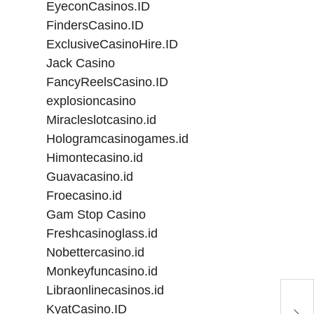
EyeconCasinos.ID
FindersCasino.ID
ExclusiveCasinoHire.ID
Jack Casino
FancyReelsCasino.ID
explosioncasino
Miracleslotcasino.id
Hologramcasinogames.id
Himontecasino.id
Guavacasino.id
Froecasino.id
Gam Stop Casino
Freshcasinoglass.id
Nobettercasino.id
Monkeyfuncasino.id
Libraonlinecasinos.id
Ko
KyatCasino.ID
Pe