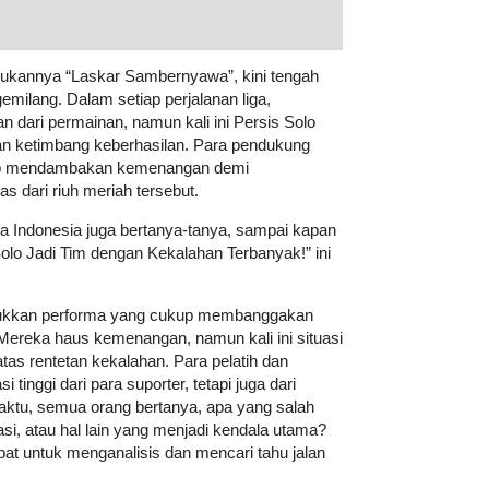
ulukannya “Laskar Sambernyawa”, kini tengah
milang. Dalam setiap perjalanan liga,
 dari permainan, namun kali ini Persis Solo
n ketimbang keberhasilan. Para pendukung
erap mendambakan kemenangan demi
 dari riuh meriah tersebut.
la Indonesia juga bertanya-tanya, sampai kapan
lo Jadi Tim dengan Kekalahan Terbanyak!” ini
njukkan performa yang cukup membanggakan
. Mereka haus kemenangan, namun kali ini situasi
atas rentetan kekalahan. Para pelatih dan
tinggi dari para suporter, tetapi juga dari
waktu, semua orang bertanya, apa yang salah
vasi, atau hal lain yang menjadi kendala utama?
epat untuk menganalisis dan mencari tahu jalan