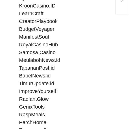
Ke
KroonCasino.ID
LearnCraft
CreatorPlaybook
BudgetVoyager
ManifestSoul
RoyalCasinoHub
Samosa Casino
MeulabohNews.id
TabananPost.id
BabelNews.id
TimurUpdate.id
ImproveYourself
RadiantGlow
GenixTools
RaspMeals
PerchHome