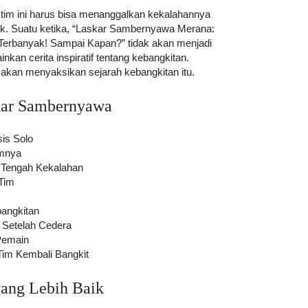
 tim ini harus bisa menanggalkan kekalahannya
ik. Suatu ketika, “Laskar Sambernyawa Merana:
Terbanyak! Sampai Kapan?” tidak akan menjadi
nkan cerita inspiratif tentang kebangkitan.
 akan menyaksikan sejarah kebangkitan itu.
skar Sambernyawa
is Solo
mnya
i Tengah Kekalahan
Tim
bangkitan
i Setelah Cedera
Pemain
m Kembali Bangkit
ang Lebih Baik