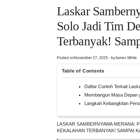
POSTED
IN
Laskar Samberny
Solo Jadi Tim D
Terbanyak! Sam
Posted on
November 27, 2025
by
James White
Table of Contents
Daftar Contoh Terkait La
Membangun Masa Depan ya
Langkah Kebangkitan Persi
LASKAR SAMBERNYAWA MERANA: PE
KEKALAHAN TERBANYAK! SAMPAI K