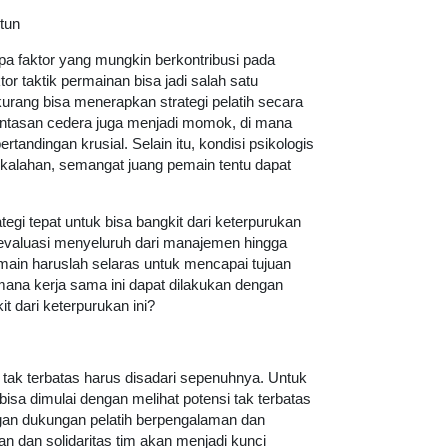
tun
rapa faktor yang mungkin berkontribusi pada
tor taktik permainan bisa jadi salah satu
rang bisa menerapkan strategi pelatih secara
lintasan cedera juga menjadi momok, di mana
andingan krusial. Selain itu, kondisi psikologis
ekalahan, semangat juang pemain tentu dapat
ategi tepat untuk bisa bangkit dari keterpurukan
evaluasi menyeluruh dari manajemen hingga
emain haruslah selaras untuk mencapai tujuan
ana kerja sama ini dapat dilakukan dengan
 dari keterpurukan ini?
 tak terbatas harus disadari sepenuhnya. Untuk
bisa dimulai dengan melihat potensi tak terbatas
ngan dukungan pelatih berpengalaman dan
an dan solidaritas tim akan menjadi kunci