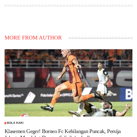
on
by
MORE FROM AUTHOR
BOLA KAKI
POSTED
IN
Klasemen Geger! Borneo Fc Kehilangan Puncak, Persija