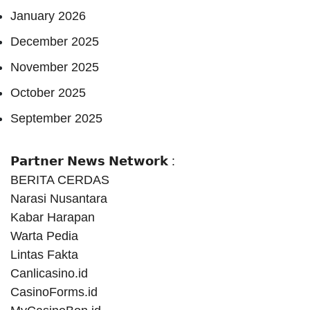
January 2026
December 2025
November 2025
October 2025
September 2025
𝗣𝗮𝗿𝘁𝗻𝗲𝗿 𝗡𝗲𝘄𝘀 𝗡𝗲𝘁𝘄𝗼𝗿𝗸 :
BERITA CERDAS
Narasi Nusantara
Kabar Harapan
Warta Pedia
Lintas Fakta
Canlicasino.id
CasinoForms.id