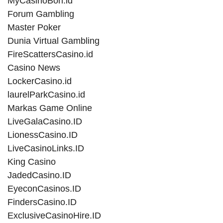
MyCasinoBon.id
Forum Gambling
Master Poker
Dunia Virtual Gambling
FireScattersCasino.id
Casino News
LockerCasino.id
laurelParkCasino.id
Markas Game Online
LiveGalaCasino.ID
LionessCasino.ID
LiveCasinoLinks.ID
King Casino
JadedCasino.ID
EyeconCasinos.ID
FindersCasino.ID
ExclusiveCasinoHire.ID