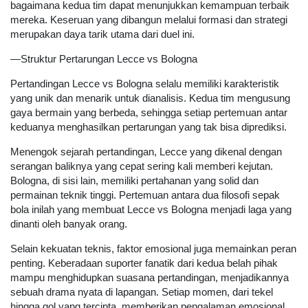
bagaimana kedua tim dapat menunjukkan kemampuan terbaik
mereka. Keseruan yang dibangun melalui formasi dan strategi
merupakan daya tarik utama dari duel ini.
—Struktur Pertarungan Lecce vs Bologna
Pertandingan Lecce vs Bologna selalu memiliki karakteristik
yang unik dan menarik untuk dianalisis. Kedua tim mengusung
gaya bermain yang berbeda, sehingga setiap pertemuan antar
keduanya menghasilkan pertarungan yang tak bisa diprediksi.
Menengok sejarah pertandingan, Lecce yang dikenal dengan
serangan baliknya yang cepat sering kali memberi kejutan.
Bologna, di sisi lain, memiliki pertahanan yang solid dan
permainan teknik tinggi. Pertemuan antara dua filosofi sepak
bola inilah yang membuat Lecce vs Bologna menjadi laga yang
dinanti oleh banyak orang.
Selain kekuatan teknis, faktor emosional juga memainkan peran
penting. Keberadaan suporter fanatik dari kedua belah pihak
mampu menghidupkan suasana pertandingan, menjadikannya
sebuah drama nyata di lapangan. Setiap momen, dari tekel
hingga gol yang tercipta, memberikan pengalaman emosional