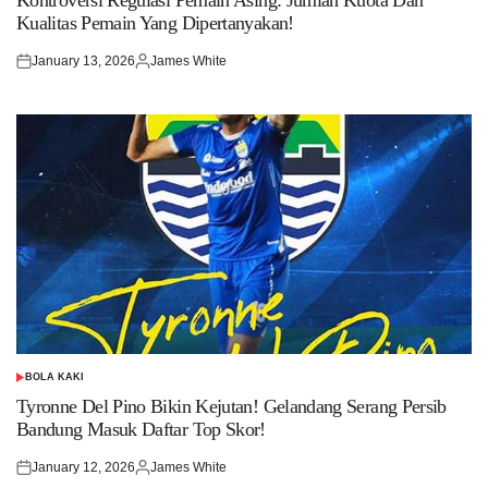
Kualitas Pemain Yang Dipertanyakan!
January 13, 2026
James White
Posted
Posted
on
by
BOLA KAKI
POSTED
IN
Tyronne Del Pino Bikin Kejutan! Gelandang Serang Persib
Bandung Masuk Daftar Top Skor!
January 12, 2026
James White
Posted
Posted