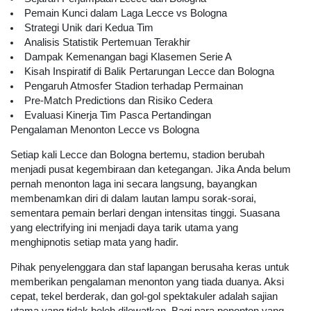
Pemain Kunci dalam Laga Lecce vs Bologna
Strategi Unik dari Kedua Tim
Analisis Statistik Pertemuan Terakhir
Dampak Kemenangan bagi Klasemen Serie A
Kisah Inspiratif di Balik Pertarungan Lecce dan Bologna
Pengaruh Atmosfer Stadion terhadap Permainan
Pre-Match Predictions dan Risiko Cedera
Evaluasi Kinerja Tim Pasca Pertandingan
Pengalaman Menonton Lecce vs Bologna
Setiap kali Lecce dan Bologna bertemu, stadion berubah
menjadi pusat kegembiraan dan ketegangan. Jika Anda belum
pernah menonton laga ini secara langsung, bayangkan
membenamkan diri di dalam lautan lampu sorak-sorai,
sementara pemain berlari dengan intensitas tinggi. Suasana
yang electrifying ini menjadi daya tarik utama yang
menghipnotis setiap mata yang hadir.
Pihak penyelenggara dan staf lapangan berusaha keras untuk
memberikan pengalaman menonton yang tiada duanya. Aksi
cepat, tekel berderak, dan gol-gol spektakuler adalah sajian