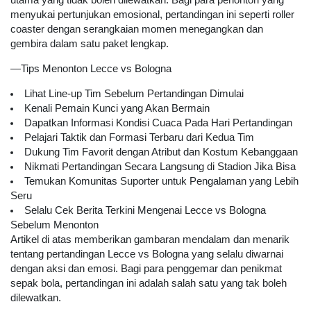
utama yang tidak boleh dilewatkan. Bagi para penonton yang
menyukai pertunjukan emosional, pertandingan ini seperti roller
coaster dengan serangkaian momen menegangkan dan
gembira dalam satu paket lengkap.
—Tips Menonton Lecce vs Bologna
Lihat Line-up Tim Sebelum Pertandingan Dimulai
Kenali Pemain Kunci yang Akan Bermain
Dapatkan Informasi Kondisi Cuaca Pada Hari Pertandingan
Pelajari Taktik dan Formasi Terbaru dari Kedua Tim
Dukung Tim Favorit dengan Atribut dan Kostum Kebanggaan
Nikmati Pertandingan Secara Langsung di Stadion Jika Bisa
Temukan Komunitas Suporter untuk Pengalaman yang Lebih
Seru
Selalu Cek Berita Terkini Mengenai Lecce vs Bologna
Sebelum Menonton
Artikel di atas memberikan gambaran mendalam dan menarik
tentang pertandingan Lecce vs Bologna yang selalu diwarnai
dengan aksi dan emosi. Bagi para penggemar dan penikmat
sepak bola, pertandingan ini adalah salah satu yang tak boleh
dilewatkan.