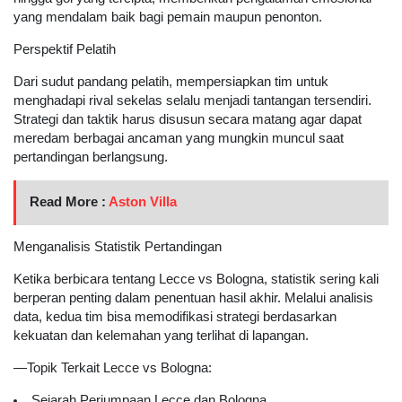
yang mendalam baik bagi pemain maupun penonton.
Perspektif Pelatih
Dari sudut pandang pelatih, mempersiapkan tim untuk
menghadapi rival sekelas selalu menjadi tantangan tersendiri.
Strategi dan taktik harus disusun secara matang agar dapat
meredam berbagai ancaman yang mungkin muncul saat
pertandingan berlangsung.
Read More :
Aston Villa
Menganalisis Statistik Pertandingan
Ketika berbicara tentang Lecce vs Bologna, statistik sering kali
berperan penting dalam penentuan hasil akhir. Melalui analisis
data, kedua tim bisa memodifikasi strategi berdasarkan
kekuatan dan kelemahan yang terlihat di lapangan.
—Topik Terkait Lecce vs Bologna:
Sejarah Perjumpaan Lecce dan Bologna