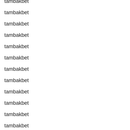
tambakbet
tambakbet
tambakbet
tambakbet
tambakbet
tambakbet
tambakbet
tambakbet
tambakbet
tambakbet
tambakbet
tambakbet