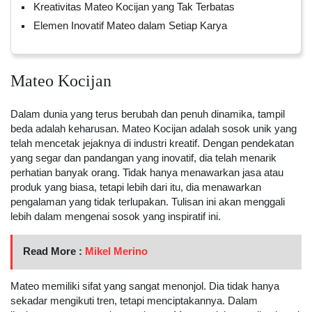
Kreativitas Mateo Kocijan yang Tak Terbatas
Elemen Inovatif Mateo dalam Setiap Karya
Mateo Kocijan
Dalam dunia yang terus berubah dan penuh dinamika, tampil
beda adalah keharusan. Mateo Kocijan adalah sosok unik yang
telah mencetak jejaknya di industri kreatif. Dengan pendekatan
yang segar dan pandangan yang inovatif, dia telah menarik
perhatian banyak orang. Tidak hanya menawarkan jasa atau
produk yang biasa, tetapi lebih dari itu, dia menawarkan
pengalaman yang tidak terlupakan. Tulisan ini akan menggali
lebih dalam mengenai sosok yang inspiratif ini.
Read More :
Mikel Merino
Mateo memiliki sifat yang sangat menonjol. Dia tidak hanya
sekadar mengikuti tren, tetapi menciptakannya. Dalam