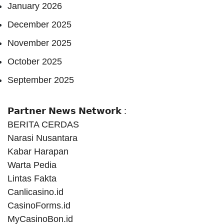
January 2026
December 2025
November 2025
October 2025
September 2025
𝗣𝗮𝗿𝘁𝗻𝗲𝗿 𝗡𝗲𝘄𝘀 𝗡𝗲𝘁𝘄𝗼𝗿𝗸 :
BERITA CERDAS
Narasi Nusantara
Kabar Harapan
Warta Pedia
Lintas Fakta
Canlicasino.id
CasinoForms.id
MyCasinoBon.id