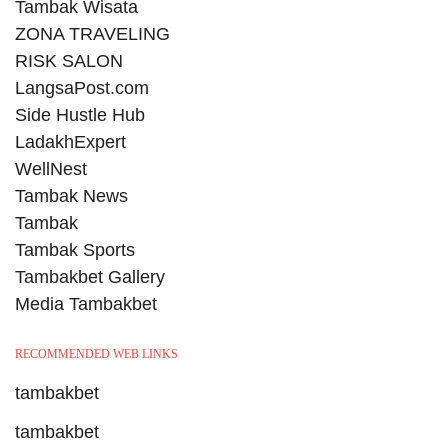
Tambak Wisata
ZONA TRAVELING
RISK SALON
LangsaPost.com
Side Hustle Hub
LadakhExpert
WellNest
Tambak News
Tambak
Tambak Sports
Tambakbet Gallery
Media Tambakbet
RECOMMENDED WEB LINKS
tambakbet
tambakbet