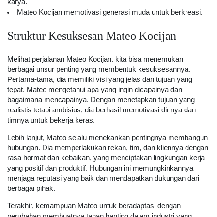
karya.
Mateo Kocijan memotivasi generasi muda untuk berkreasi.
Struktur Kesuksesan Mateo Kocijan
Melihat perjalanan Mateo Kocijan, kita bisa menemukan
berbagai unsur penting yang membentuk kesuksesannya.
Pertama-tama, dia memiliki visi yang jelas dan tujuan yang
tepat. Mateo mengetahui apa yang ingin dicapainya dan
bagaimana mencapainya. Dengan menetapkan tujuan yang
realistis tetapi ambisius, dia berhasil memotivasi dirinya dan
timnya untuk bekerja keras.
Lebih lanjut, Mateo selalu menekankan pentingnya membangun
hubungan. Dia memperlakukan rekan, tim, dan kliennya dengan
rasa hormat dan kebaikan, yang menciptakan lingkungan kerja
yang positif dan produktif. Hubungan ini memungkinkannya
menjaga reputasi yang baik dan mendapatkan dukungan dari
berbagai pihak.
Terakhir, kemampuan Mateo untuk beradaptasi dengan
perubahan membuatnya tahan banting dalam industri yang