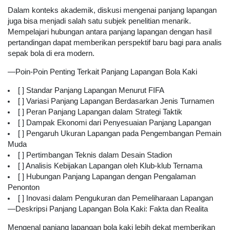
Dalam konteks akademik, diskusi mengenai panjang lapangan
juga bisa menjadi salah satu subjek penelitian menarik.
Mempelajari hubungan antara panjang lapangan dengan hasil
pertandingan dapat memberikan perspektif baru bagi para analis
sepak bola di era modern.
—Poin-Poin Penting Terkait Panjang Lapangan Bola Kaki
[ ] Standar Panjang Lapangan Menurut FIFA
[ ] Variasi Panjang Lapangan Berdasarkan Jenis Turnamen
[ ] Peran Panjang Lapangan dalam Strategi Taktik
[ ] Dampak Ekonomi dari Penyesuaian Panjang Lapangan
[ ] Pengaruh Ukuran Lapangan pada Pengembangan Pemain
Muda
[ ] Pertimbangan Teknis dalam Desain Stadion
[ ] Analisis Kebijakan Lapangan oleh Klub-klub Ternama
[ ] Hubungan Panjang Lapangan dengan Pengalaman
Penonton
[ ] Inovasi dalam Pengukuran dan Pemeliharaan Lapangan
—Deskripsi Panjang Lapangan Bola Kaki: Fakta dan Realita
Mengenal panjang lapangan bola kaki lebih dekat memberikan