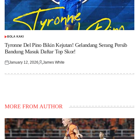
BOLA KAKI
POSTED
IN
Tyronne Del Pino Bikin Kejutan! Gelandang Serang Persib
Bandung Masuk Daftar Top Skor!
January 12, 2026
James White
Posted
Posted
on
by
MORE FROM AUTHOR