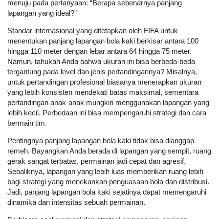
menuju pada pertanyaan: “Berapa sebenarnya panjang
lapangan yang ideal?”
Standar internasional yang ditetapkan oleh FIFA untuk
menentukan panjang lapangan bola kaki berkisar antara 100
hingga 110 meter dengan lebar antara 64 hingga 75 meter.
Namun, tahukah Anda bahwa ukuran ini bisa berbeda-beda
tergantung pada level dan jenis pertandingannya? Misalnya,
untuk pertandingan profesional biasanya menerapkan ukuran
yang lebih konsisten mendekati batas maksimal, sementara
pertandingan anak-anak mungkin menggunakan lapangan yang
lebih kecil. Perbedaan ini bisa mempengaruhi strategi dan cara
bermain tim.
Pentingnya panjang lapangan bola kaki tidak bisa dianggap
remeh. Bayangkan Anda berada di lapangan yang sempit, ruang
gerak sangat terbatas, permainan jadi cepat dan agresif.
Sebaliknya, lapangan yang lebih luas memberikan ruang lebih
bagi strategi yang menekankan penguasaan bola dan distribusi.
Jadi, panjang lapangan bola kaki sejatinya dapat memengaruhi
dinamika dan intensitas sebuah permainan.