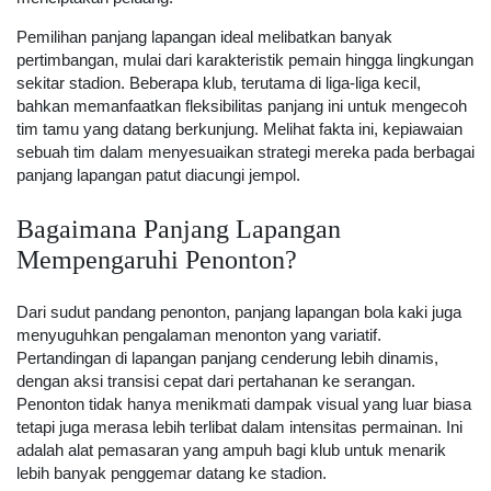
Pemilihan panjang lapangan ideal melibatkan banyak
pertimbangan, mulai dari karakteristik pemain hingga lingkungan
sekitar stadion. Beberapa klub, terutama di liga-liga kecil,
bahkan memanfaatkan fleksibilitas panjang ini untuk mengecoh
tim tamu yang datang berkunjung. Melihat fakta ini, kepiawaian
sebuah tim dalam menyesuaikan strategi mereka pada berbagai
panjang lapangan patut diacungi jempol.
Bagaimana Panjang Lapangan
Mempengaruhi Penonton?
Dari sudut pandang penonton, panjang lapangan bola kaki juga
menyuguhkan pengalaman menonton yang variatif.
Pertandingan di lapangan panjang cenderung lebih dinamis,
dengan aksi transisi cepat dari pertahanan ke serangan.
Penonton tidak hanya menikmati dampak visual yang luar biasa
tetapi juga merasa lebih terlibat dalam intensitas permainan. Ini
adalah alat pemasaran yang ampuh bagi klub untuk menarik
lebih banyak penggemar datang ke stadion.