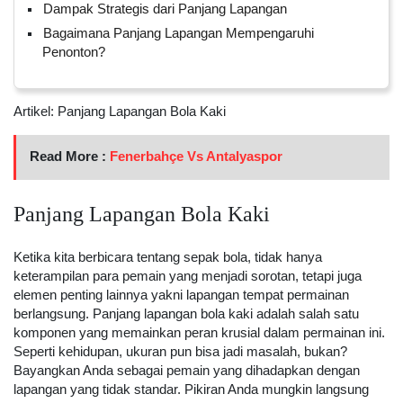
Dampak Strategis dari Panjang Lapangan
Bagaimana Panjang Lapangan Mempengaruhi
Penonton?
Artikel: Panjang Lapangan Bola Kaki
Read More :
Fenerbahçe Vs Antalyaspor
Panjang Lapangan Bola Kaki
Ketika kita berbicara tentang sepak bola, tidak hanya
keterampilan para pemain yang menjadi sorotan, tetapi juga
elemen penting lainnya yakni lapangan tempat permainan
berlangsung. Panjang lapangan bola kaki adalah salah satu
komponen yang memainkan peran krusial dalam permainan ini.
Seperti kehidupan, ukuran pun bisa jadi masalah, bukan?
Bayangkan Anda sebagai pemain yang dihadapkan dengan
lapangan yang tidak standar. Pikiran Anda mungkin langsung