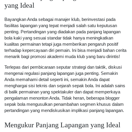
yang Ideal
Bayangkan Anda sebagai manajer klub, berinvestasi pada
fasilitas lapangan yang tepat menjadi salah satu keputusan
penting. Pertandingan yang diadakan pada panjang lapangan
bola kaki yang sesuai standar tidak hanya meningkatkan
kualitas permainan tetapi juga memberikan pengaruh positif
terhadap kepercayaan diri pemain. Ini bisa menjadi bahan cerita
menarik bagi promosi akademi muda klub yang baru dirintis!
Terlepas dari pembicaraan seputar strategi dan taktik, diskusi
mengenai regulasi panjang lapangan juga penting. Semakin
Anda memahami detail seperti ini, semakin Anda dapat
menghargai sisi teknis dan sejarah sepak bola. Ini adalah sains
di balik permainan yang spektakuler dan dapat memperkaya
pengalaman menonton Anda. Tidak heran, beberapa blogger
sepak bola mengusulkan penambahan segmen khusus dalam
pertandingan yang mendiskusikan implikasi panjang lapangan.
Mengukur Panjang Lapangan yang Ideal