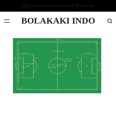
Skip
Today: Saturday, August 8 2026
5
:
19
:
05
PM
to
content
BOLAKAKI INDO