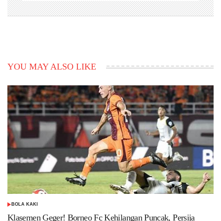
YOU MAY ALSO LIKE
BOLA KAKI
POSTED
IN
Klasemen Geger! Borneo Fc Kehilangan Puncak, Persija