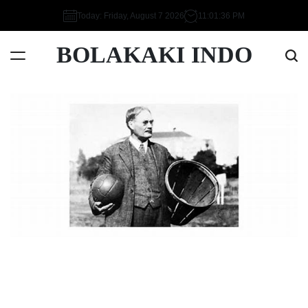
Skip
Today: Friday, August 7 2026
11
:
01
:
37
PM
to
content
BOLAKAKI INDO