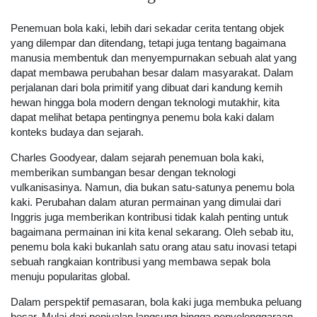
Penemuan bola kaki, lebih dari sekadar cerita tentang objek
yang dilempar dan ditendang, tetapi juga tentang bagaimana
manusia membentuk dan menyempurnakan sebuah alat yang
dapat membawa perubahan besar dalam masyarakat. Dalam
perjalanan dari bola primitif yang dibuat dari kandung kemih
hewan hingga bola modern dengan teknologi mutakhir, kita
dapat melihat betapa pentingnya penemu bola kaki dalam
konteks budaya dan sejarah.
Charles Goodyear, dalam sejarah penemuan bola kaki,
memberikan sumbangan besar dengan teknologi
vulkanisasinya. Namun, dia bukan satu-satunya penemu bola
kaki. Perubahan dalam aturan permainan yang dimulai dari
Inggris juga memberikan kontribusi tidak kalah penting untuk
bagaimana permainan ini kita kenal sekarang. Oleh sebab itu,
penemu bola kaki bukanlah satu orang atau satu inovasi tetapi
sebuah rangkaian kontribusi yang membawa sepak bola
menuju popularitas global.
Dalam perspektif pemasaran, bola kaki juga membuka peluang
besar. Mulai dari penjualan langsung hingga penyelenggaraan