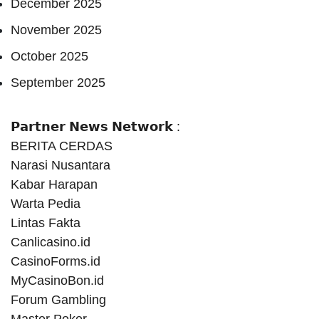
December 2025
November 2025
October 2025
September 2025
𝗣𝗮𝗿𝘁𝗻𝗲𝗿 𝗡𝗲𝘄𝘀 𝗡𝗲𝘁𝘄𝗼𝗿𝗸 :
BERITA CERDAS
Narasi Nusantara
Kabar Harapan
Warta Pedia
Lintas Fakta
Canlicasino.id
CasinoForms.id
MyCasinoBon.id
Forum Gambling