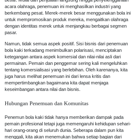
acara olahraga, penemuan ini menghasilkan industri yang
berkembang pesat. Merek-merek besar menggunakan bola ini
untuk mempromosikan produk mereka, mengaitkan olahraga
dengan identitas merek untuk menjangkau berbagai segmen
pasar.
Namun, tidak semua aspek positif. Sisi bisnis dari penemuan
bola kaki terkadang menimbulkan polarisasi, menciptakan
ketegangan antara aspek komersial dan nilai-nilai asli dari
permainan. Pemain dan penggemar sering kali mengeluhkan
tentang komersialisasi yang berlebihan. Oleh karenanya, kita
juga harus melihat penemuan ini dari lensa kritis dan
mempertimbangkan bagaimana kita dapat menjaga
keseimbangan antara nilai dan bisnis.
Hubungan Penemuan dan Komunitas
Penemun bola kaki tidak hanya memberikan dampak pada
pemain profesional tetapi juga memengaruhi kehidupan sehari-
hari orang-orang di seluruh dunia. Seberapa dalam pun kita
menggali, kita akan menemukan bahwa setiap bagian dari