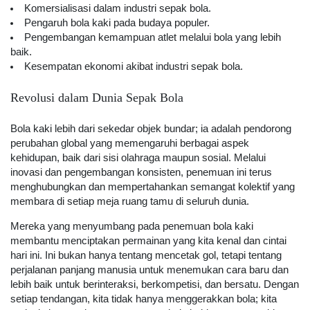
Komersialisasi dalam industri sepak bola.
Pengaruh bola kaki pada budaya populer.
Pengembangan kemampuan atlet melalui bola yang lebih
baik.
Kesempatan ekonomi akibat industri sepak bola.
Revolusi dalam Dunia Sepak Bola
Bola kaki lebih dari sekedar objek bundar; ia adalah pendorong
perubahan global yang memengaruhi berbagai aspek
kehidupan, baik dari sisi olahraga maupun sosial. Melalui
inovasi dan pengembangan konsisten, penemuan ini terus
menghubungkan dan mempertahankan semangat kolektif yang
membara di setiap meja ruang tamu di seluruh dunia.
Mereka yang menyumbang pada penemuan bola kaki
membantu menciptakan permainan yang kita kenal dan cintai
hari ini. Ini bukan hanya tentang mencetak gol, tetapi tentang
perjalanan panjang manusia untuk menemukan cara baru dan
lebih baik untuk berinteraksi, berkompetisi, dan bersatu. Dengan
setiap tendangan, kita tidak hanya menggerakkan bola; kita