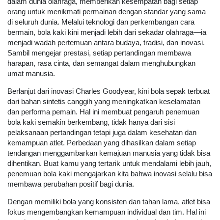
dalam dunia olahraga, memberikan kesempatan bagi setiap
orang untuk menikmati permainan dengan standar yang sama
di seluruh dunia. Melalui teknologi dan perkembangan cara
bermain, bola kaki kini menjadi lebih dari sekadar olahraga—ia
menjadi wadah pertemuan antara budaya, tradisi, dan inovasi.
Sambil mengejar prestasi, setiap pertandingan membawa
harapan, rasa cinta, dan semangat dalam menghubungkan
umat manusia.
Berlanjut dari inovasi Charles Goodyear, kini bola sepak terbuat
dari bahan sintetis canggih yang meningkatkan keselamatan
dan performa pemain. Hal ini membuat pengaruh penemuan
bola kaki semakin berkembang, tidak hanya dari sisi
pelaksanaan pertandingan tetapi juga dalam kesehatan dan
kemampuan atlet. Perbedaan yang dihasilkan dalam setiap
tendangan menggambarkan kemajuan manusia yang tidak bisa
dihentikan. Buat kamu yang tertarik untuk mendalami lebih jauh,
penemuan bola kaki mengajarkan kita bahwa inovasi selalu bisa
membawa perubahan positif bagi dunia.
Dengan memiliki bola yang konsisten dan tahan lama, atlet bisa
fokus mengembangkan kemampuan individual dan tim. Hal ini