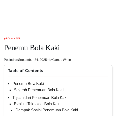
BOLA KAKI
POSTED
IN
Penemu Bola Kaki
Posted on
September 24, 2025
by
James White
Table of Contents
Penemu Bola Kaki
Sejarah Penemuan Bola Kaki
Tujuan dari Penemuan Bola Kaki
Evolusi Teknologi Bola Kaki
Dampak Sosial Penemuan Bola Kaki