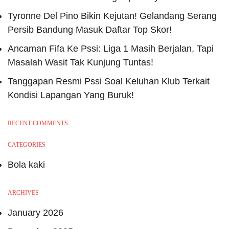
Tyronne Del Pino Bikin Kejutan! Gelandang Serang
Persib Bandung Masuk Daftar Top Skor!
Ancaman Fifa Ke Pssi: Liga 1 Masih Berjalan, Tapi
Masalah Wasit Tak Kunjung Tuntas!
Tanggapan Resmi Pssi Soal Keluhan Klub Terkait
Kondisi Lapangan Yang Buruk!
RECENT COMMENTS
CATEGORIES
Bola kaki
ARCHIVES
January 2026