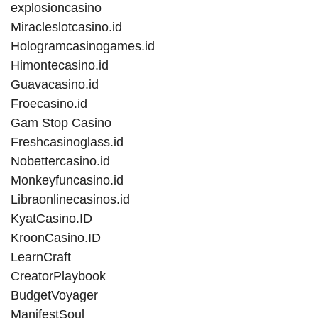
explosioncasino
Miracleslotcasino.id
Hologramcasinogames.id
Himontecasino.id
Guavacasino.id
Froecasino.id
Gam Stop Casino
Freshcasinoglass.id
Nobettercasino.id
Monkeyfuncasino.id
Libraonlinecasinos.id
KyatCasino.ID
KroonCasino.ID
LearnCraft
CreatorPlaybook
BudgetVoyager
ManifestSoul