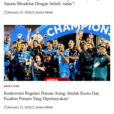
Jakarta Mendekat Dengan Selisih ‘nafas’!
January 13, 2026
James White
Posted
Posted
on
by
BOLA KAKI
POSTED
IN
Kontroversi Regulasi Pemain Asing: Jumlah Kuota Dan
Kualitas Pemain Yang Dipertanyakan!
January 13, 2026
James White
Posted
Posted
on
by