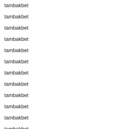
tambakbet
tambakbet
tambakbet
tambakbet
tambakbet
tambakbet
tambakbet
tambakbet
tambakbet
tambakbet
tambakbet