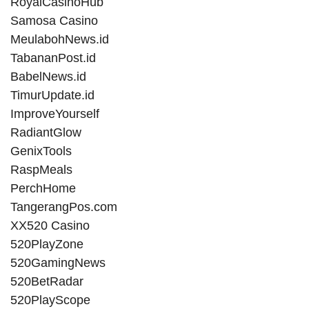
RoyalCasinoHub
Samosa Casino
MeulabohNews.id
TabananPost.id
BabelNews.id
TimurUpdate.id
ImproveYourself
RadiantGlow
GenixTools
RaspMeals
PerchHome
TangerangPos.com
XX520 Casino
520PlayZone
520GamingNews
520BetRadar
520PlayScope