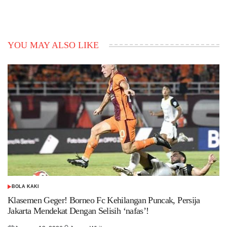
YOU MAY ALSO LIKE
BOLA KAKI
POSTED
IN
Klasemen Geger! Borneo Fc Kehilangan Puncak, Persija
Jakarta Mendekat Dengan Selisih ‘nafas’!