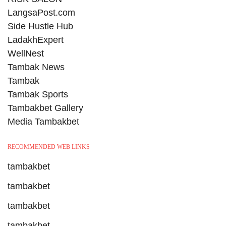
LangsaPost.com
Side Hustle Hub
LadakhExpert
WellNest
Tambak News
Tambak
Tambak Sports
Tambakbet Gallery
Media Tambakbet
RECOMMENDED WEB LINKS
tambakbet
tambakbet
tambakbet
tambakbet