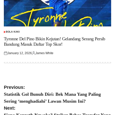
BOLA KAKI
POSTED
IN
Tyronne Del Pino Bikin Kejutan! Gelandang Serang Persib
Bandung Masuk Daftar Top Skor!
January 12, 2026
James White
Posted
Posted
on
by
Post
Previous:
Statistik Gol Bunuh Diri: Bek Mana Yang Paling
navigation
Sering ‘menghadiahi’ Lawan Musim Ini?
Next:
Siapa Kenneth Ngwoke? Striker Bebas Transfer Yang