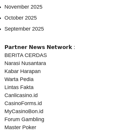
November 2025
October 2025
September 2025
𝗣𝗮𝗿𝘁𝗻𝗲𝗿 𝗡𝗲𝘄𝘀 𝗡𝗲𝘁𝘄𝗼𝗿𝗸 :
BERITA CERDAS
Narasi Nusantara
Kabar Harapan
Warta Pedia
Lintas Fakta
Canlicasino.id
CasinoForms.id
MyCasinoBon.id
Forum Gambling
Master Poker