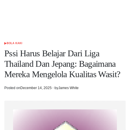
BOLA KAKI
POSTED
IN
Pssi Harus Belajar Dari Liga
Thailand Dan Jepang: Bagaimana
Mereka Mengelola Kualitas Wasit?
Posted on
December 14, 2025
by
James White