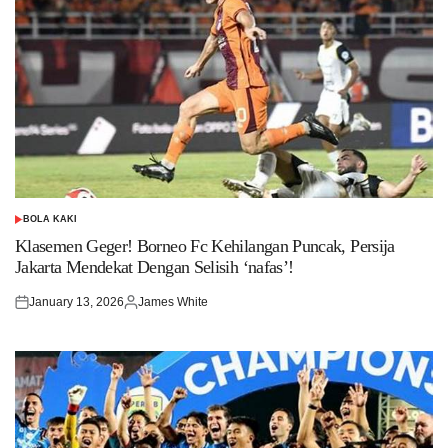
BOLA KAKI
POSTED
IN
Klasemen Geger! Borneo Fc Kehilangan Puncak, Persija
Jakarta Mendekat Dengan Selisih ‘nafas’!
January 13, 2026
James White
Posted
Posted
on
by