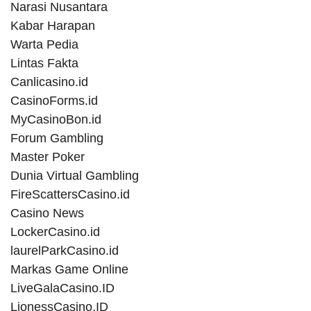
Narasi Nusantara
Kabar Harapan
Warta Pedia
Lintas Fakta
Canlicasino.id
CasinoForms.id
MyCasinoBon.id
Forum Gambling
Master Poker
Dunia Virtual Gambling
FireScattersCasino.id
Casino News
LockerCasino.id
laurelParkCasino.id
Markas Game Online
LiveGalaCasino.ID
LionessCasino.ID