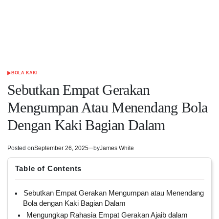
BOLA KAKI
POSTED
IN
Sebutkan Empat Gerakan
Mengumpan Atau Menendang Bola
Dengan Kaki Bagian Dalam
Posted on
September 26, 2025
by
James White
Table of Contents
Sebutkan Empat Gerakan Mengumpan atau Menendang
Bola dengan Kaki Bagian Dalam
Mengungkap Rahasia Empat Gerakan Ajaib dalam