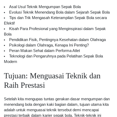
Asal Usul Teknik Mengumpan Sepak Bola
Evolusi Teknik Menendang Bola dalam Sejarah Sepak Bola
Tips dan Trik Mengasah Keterampilan Sepak Bola secara
Efektif
Kisah Para Profesional yang Menginspirasi dalam Sepak
Bola
Pendidikan Fisik, Pentingnya Kesehatan dalam Olahraga
Psikologi dalam Olahraga, Kenapa Ini Penting?
Peran Makan Sehat dalam Performa Atlet
Teknologi dan Pengaruhnya pada Pelatihan Sepak Bola
Modern
Tujuan: Menguasai Teknik dan
Raih Prestasi
Setelah kita mengupas tuntas gerakan dasar mengumpan dan
menendang bola dengan kaki bagian dalam, tujuan utama kita
adalah untuk menguasai teknik tersebut demi mencapai
prestasi terbaik dalam karier sepak bola. Teknik-teknik ini