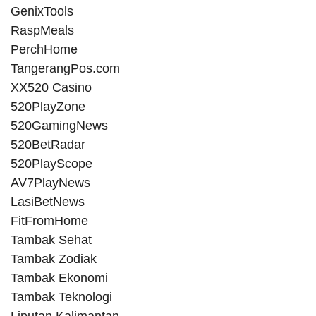
GenixTools
RaspMeals
PerchHome
TangerangPos.com
XX520 Casino
520PlayZone
520GamingNews
520BetRadar
520PlayScope
AV7PlayNews
LasiBetNews
FitFromHome
Tambak Sehat
Tambak Zodiak
Tambak Ekonomi
Tambak Teknologi