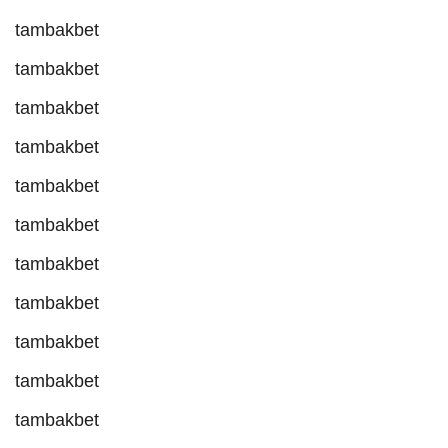
tambakbet
tambakbet
tambakbet
tambakbet
tambakbet
tambakbet
tambakbet
tambakbet
tambakbet
tambakbet
tambakbet