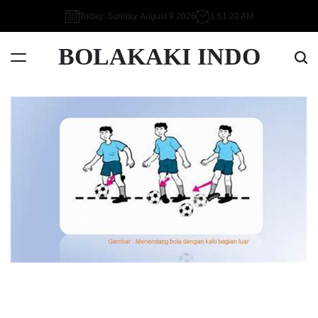
Skip
Today: Sunday, August 9 2026
1
:
51
:
21
AM
to
content
BOLAKAKI INDO