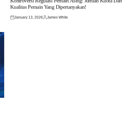
Kontroversi Regulasi Pemain Asing: Jumlah Kuota Dan
Kualitas Pemain Yang Dipertanyakan!
January 13, 2026
James White
Posted
Posted
on
by