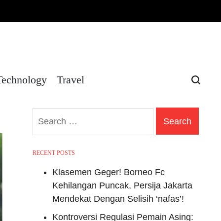
Technology
Travel
Search
for:
RECENT POSTS
Klasemen Geger! Borneo Fc
Kehilangan Puncak, Persija Jakarta
Mendekat Dengan Selisih ‘nafas’!
Kontroversi Regulasi Pemain Asing: