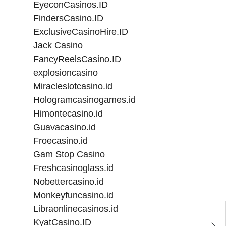
EyeconCasinos.ID
FindersCasino.ID
ExclusiveCasinoHire.ID
Jack Casino
FancyReelsCasino.ID
explosioncasino
Miracleslotcasino.id
Hologramcasinogames.id
Himontecasino.id
Guavacasino.id
Froecasino.id
Gam Stop Casino
Freshcasinoglass.id
Nobettercasino.id
Monkeyfuncasino.id
Libraonlinecasinos.id
Pe
KyatCasino.ID
Pe