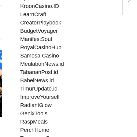
K
KroonCasino.ID
LearnCraft
CreatorPlaybook
BudgetVoyager
ManifestSoul
RoyalCasinoHub
Samosa Casino
MeulabohNews.id
TabananPost.id
BabelNews.id
TimurUpdate.id
ImproveYourself
RadiantGlow
GenixTools
RaspMeals
PerchHome