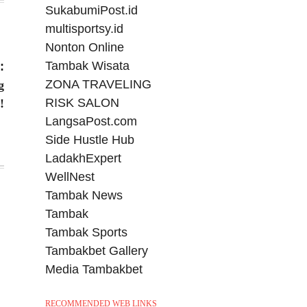
SukabumiPost.id
multisportsy.id
Nonton Online
Tambak Wisata
:
ZONA TRAVELING
g
RISK SALON
!
LangsaPost.com
Side Hustle Hub
LadakhExpert
WellNest
Tambak News
Tambak
Tambak Sports
Tambakbet Gallery
Media Tambakbet
RECOMMENDED WEB LINKS