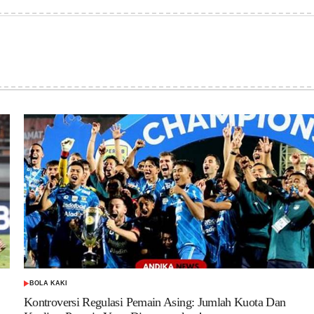
BOLA KAKI
POSTED
IN
Kontroversi Regulasi Pemain Asing: Jumlah Kuota Dan