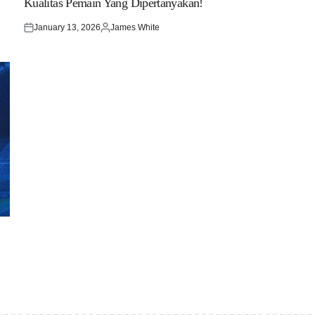
Kualitas Pemain Yang Dipertanyakan!
January 13, 2026
James White
Posted
Posted
on
by