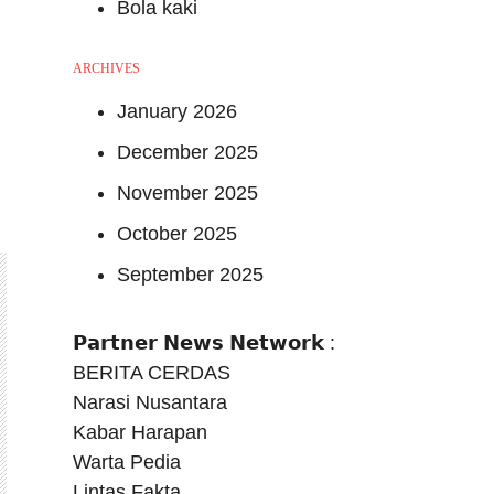
Bola kaki
ARCHIVES
January 2026
December 2025
November 2025
October 2025
September 2025
𝗣𝗮𝗿𝘁𝗻𝗲𝗿 𝗡𝗲𝘄𝘀 𝗡𝗲𝘁𝘄𝗼𝗿𝗸 :
BERITA CERDAS
Narasi Nusantara
Kabar Harapan
Warta Pedia
Lintas Fakta