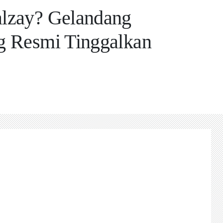
lzay? Gelandang
g Resmi Tinggalkan