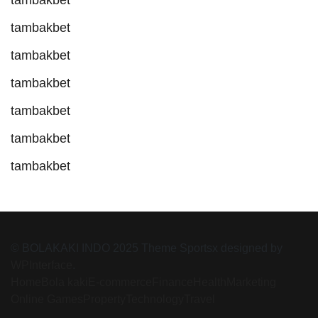
tambakbet
tambakbet
tambakbet
tambakbet
tambakbet
tambakbet
tambakbet
© BOLAKAKI INDO 2025 Theme Sportsx designed by
WPInterface
.
Home
Bola kaki
E-commerce
Finance
Health
Marketing
Online Games
Property
Technology
Travel