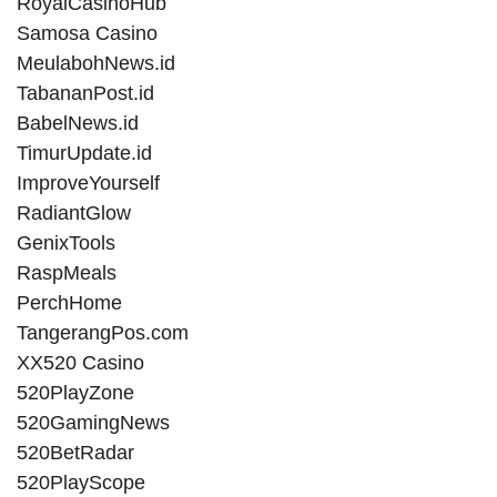
RoyalCasinoHub
Samosa Casino
MeulabohNews.id
TabananPost.id
BabelNews.id
TimurUpdate.id
ImproveYourself
RadiantGlow
GenixTools
RaspMeals
PerchHome
TangerangPos.com
XX520 Casino
520PlayZone
520GamingNews
520BetRadar
520PlayScope