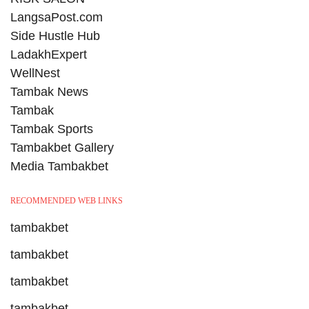
LangsaPost.com
Side Hustle Hub
LadakhExpert
WellNest
Tambak News
Tambak
Tambak Sports
Tambakbet Gallery
Media Tambakbet
RECOMMENDED WEB LINKS
tambakbet
tambakbet
tambakbet
tambakbet