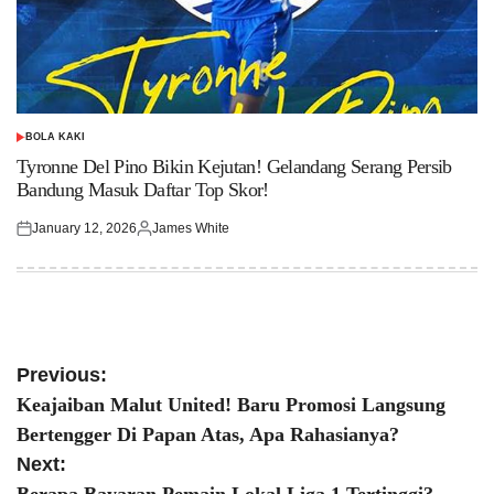
BOLA KAKI
POSTED
IN
Tyronne Del Pino Bikin Kejutan! Gelandang Serang Persib
Bandung Masuk Daftar Top Skor!
January 12, 2026
James White
Posted
Posted
on
by
Post
Previous:
Keajaiban Malut United! Baru Promosi Langsung
navigation
Bertengger Di Papan Atas, Apa Rahasianya?
Next:
Berapa Bayaran Pemain Lokal Liga 1 Tertinggi?