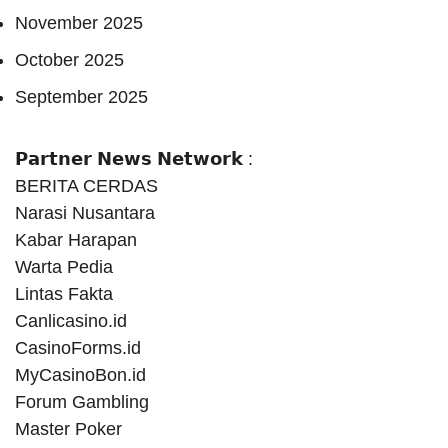
November 2025
October 2025
September 2025
𝗣𝗮𝗿𝘁𝗻𝗲𝗿 𝗡𝗲𝘄𝘀 𝗡𝗲𝘁𝘄𝗼𝗿𝗸 :
BERITA CERDAS
Narasi Nusantara
Kabar Harapan
Warta Pedia
Lintas Fakta
Canlicasino.id
CasinoForms.id
MyCasinoBon.id
Forum Gambling
Master Poker