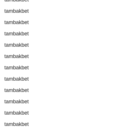
tambakbet
tambakbet
tambakbet
tambakbet
tambakbet
tambakbet
tambakbet
tambakbet
tambakbet
tambakbet
tambakbet