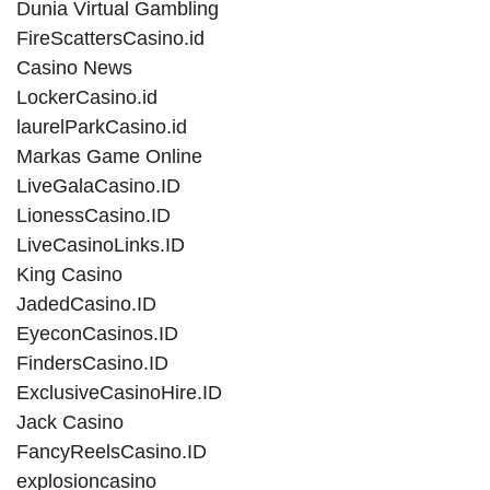
Dunia Virtual Gambling
FireScattersCasino.id
Casino News
LockerCasino.id
laurelParkCasino.id
Markas Game Online
LiveGalaCasino.ID
LionessCasino.ID
LiveCasinoLinks.ID
King Casino
JadedCasino.ID
EyeconCasinos.ID
FindersCasino.ID
ExclusiveCasinoHire.ID
Jack Casino
FancyReelsCasino.ID
explosioncasino