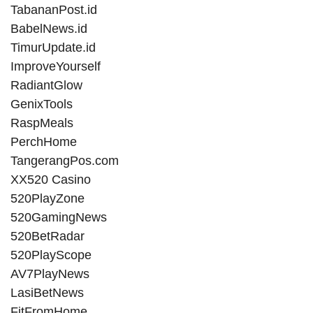
TabananPost.id
BabelNews.id
TimurUpdate.id
ImproveYourself
RadiantGlow
GenixTools
RaspMeals
PerchHome
TangerangPos.com
XX520 Casino
520PlayZone
520GamingNews
520BetRadar
520PlayScope
AV7PlayNews
LasiBetNews
FitFromHome