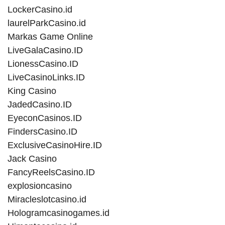
LockerCasino.id
laurelParkCasino.id
Markas Game Online
LiveGalaCasino.ID
LionessCasino.ID
LiveCasinoLinks.ID
King Casino
JadedCasino.ID
EyeconCasinos.ID
FindersCasino.ID
ExclusiveCasinoHire.ID
Jack Casino
FancyReelsCasino.ID
explosioncasino
Miracleslotcasino.id
Hologramcasinogames.id