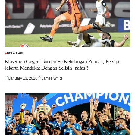
BOLA KAKI
POSTED
IN
Klasemen Geger! Borneo Fc Kehilangan Puncak, Persija
Jakarta Mendekat Dengan Selisih ‘nafas’!
January 13, 2026
James White
Posted
Posted
on
by