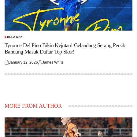
BOLA KAKI
POSTED
IN
Tyronne Del Pino Bikin Kejutan! Gelandang Serang Persib
Bandung Masuk Daftar Top Skor!
January 12, 2026
James White
Posted
Posted
on
by
MORE FROM AUTHOR