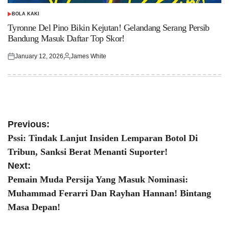
BOLA KAKI
POSTED
IN
Tyronne Del Pino Bikin Kejutan! Gelandang Serang Persib
Bandung Masuk Daftar Top Skor!
January 12, 2026
James White
Posted
Posted
on
by
Post
Previous:
Pssi: Tindak Lanjut Insiden Lemparan Botol Di
navigation
Tribun, Sanksi Berat Menanti Suporter!
Next:
Pemain Muda Persija Yang Masuk Nominasi:
Muhammad Ferarri Dan Rayhan Hannan! Bintang
Masa Depan!