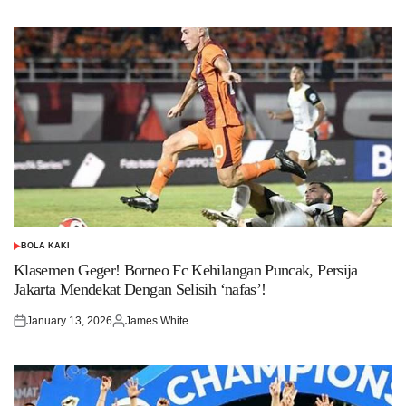
BOLA KAKI
POSTED
IN
Klasemen Geger! Borneo Fc Kehilangan Puncak, Persija
Jakarta Mendekat Dengan Selisih ‘nafas’!
January 13, 2026
James White
Posted
Posted
on
by