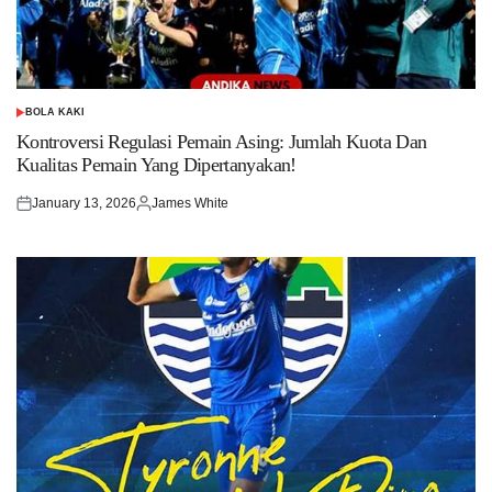
BOLA KAKI
POSTED
IN
Kontroversi Regulasi Pemain Asing: Jumlah Kuota Dan
Kualitas Pemain Yang Dipertanyakan!
January 13, 2026
James White
Posted
Posted
on
by