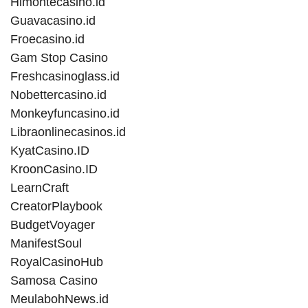
Himontecasino.id
Guavacasino.id
Froecasino.id
Gam Stop Casino
Freshcasinoglass.id
Nobettercasino.id
Monkeyfuncasino.id
Libraonlinecasinos.id
KyatCasino.ID
KroonCasino.ID
LearnCraft
CreatorPlaybook
BudgetVoyager
ManifestSoul
RoyalCasinoHub
Samosa Casino
MeulabohNews.id