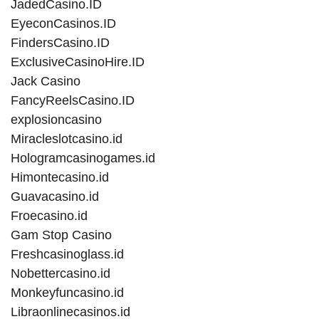
JadedCasino.ID
EyeconCasinos.ID
FindersCasino.ID
ExclusiveCasinoHire.ID
Jack Casino
FancyReelsCasino.ID
explosioncasino
Miracleslotcasino.id
Hologramcasinogames.id
Himontecasino.id
Guavacasino.id
Froecasino.id
Gam Stop Casino
Freshcasinoglass.id
Nobettercasino.id
Monkeyfuncasino.id
Libraonlinecasinos.id