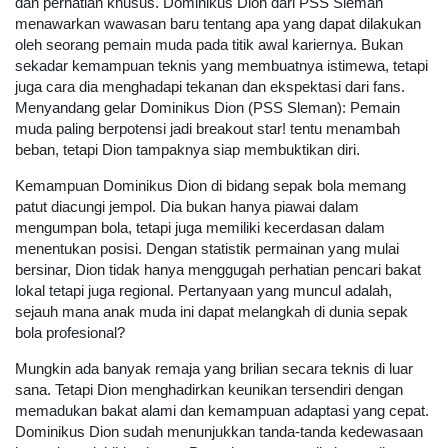
dan perhatian khusus. Dominikus Dion dari PSS Sleman
menawarkan wawasan baru tentang apa yang dapat dilakukan
oleh seorang pemain muda pada titik awal kariernya. Bukan
sekadar kemampuan teknis yang membuatnya istimewa, tetapi
juga cara dia menghadapi tekanan dan ekspektasi dari fans.
Menyandang gelar Dominikus Dion (PSS Sleman): Pemain
muda paling berpotensi jadi breakout star! tentu menambah
beban, tetapi Dion tampaknya siap membuktikan diri.
Kemampuan Dominikus Dion di bidang sepak bola memang
patut diacungi jempol. Dia bukan hanya piawai dalam
mengumpan bola, tetapi juga memiliki kecerdasan dalam
menentukan posisi. Dengan statistik permainan yang mulai
bersinar, Dion tidak hanya menggugah perhatian pencari bakat
lokal tetapi juga regional. Pertanyaan yang muncul adalah,
sejauh mana anak muda ini dapat melangkah di dunia sepak
bola profesional?
Mungkin ada banyak remaja yang brilian secara teknis di luar
sana. Tetapi Dion menghadirkan keunikan tersendiri dengan
memadukan bakat alami dan kemampuan adaptasi yang cepat.
Dominikus Dion sudah menunjukkan tanda-tanda kedewasaan