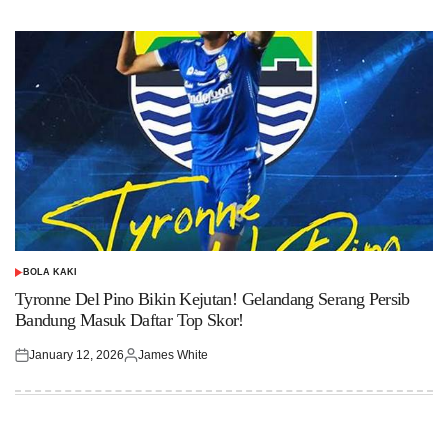
on
by
BOLA KAKI
POSTED
IN
Tyronne Del Pino Bikin Kejutan! Gelandang Serang Persib
Bandung Masuk Daftar Top Skor!
January 12, 2026
James White
Posted
Posted
on
by