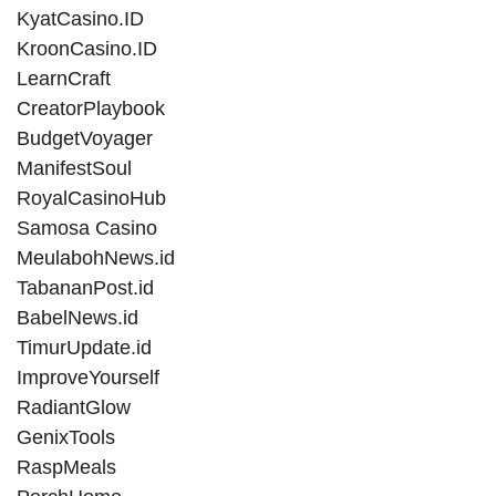
KyatCasino.ID
KroonCasino.ID
LearnCraft
CreatorPlaybook
BudgetVoyager
ManifestSoul
RoyalCasinoHub
Samosa Casino
MeulabohNews.id
TabananPost.id
BabelNews.id
TimurUpdate.id
ImproveYourself
RadiantGlow
GenixTools
RaspMeals