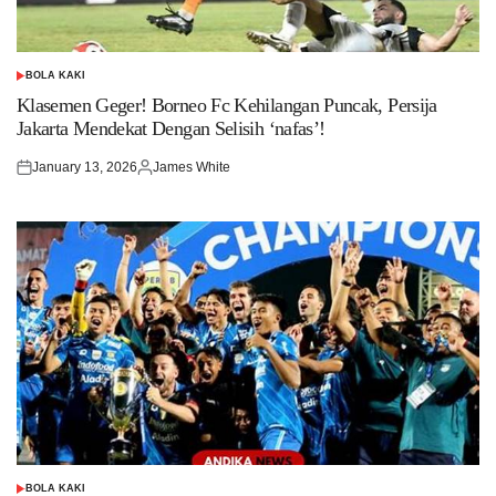
BOLA KAKI
POSTED
IN
Klasemen Geger! Borneo Fc Kehilangan Puncak, Persija
Jakarta Mendekat Dengan Selisih ‘nafas’!
January 13, 2026
James White
Posted
Posted
on
by
BOLA KAKI
POSTED