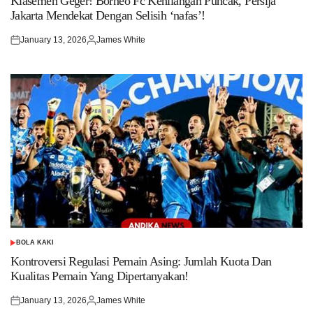
Klasemen Geger! Borneo Fc Kehilangan Puncak, Persija
Jakarta Mendekat Dengan Selisih ‘nafas’!
January 13, 2026
James White
Posted
Posted
on
by
BOLA KAKI
POSTED
IN
Kontroversi Regulasi Pemain Asing: Jumlah Kuota Dan
Kualitas Pemain Yang Dipertanyakan!
January 13, 2026
James White
Posted
Posted