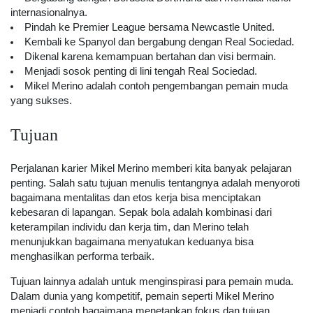
internasionalnya.
Pindah ke Premier League bersama Newcastle United.
Kembali ke Spanyol dan bergabung dengan Real Sociedad.
Dikenal karena kemampuan bertahan dan visi bermain.
Menjadi sosok penting di lini tengah Real Sociedad.
Mikel Merino adalah contoh pengembangan pemain muda
yang sukses.
Tujuan
Perjalanan karier Mikel Merino memberi kita banyak pelajaran
penting. Salah satu tujuan menulis tentangnya adalah menyoroti
bagaimana mentalitas dan etos kerja bisa menciptakan
kebesaran di lapangan. Sepak bola adalah kombinasi dari
keterampilan individu dan kerja tim, dan Merino telah
menunjukkan bagaimana menyatukan keduanya bisa
menghasilkan performa terbaik.
Tujuan lainnya adalah untuk menginspirasi para pemain muda.
Dalam dunia yang kompetitif, pemain seperti Mikel Merino
menjadi contoh bagaimana menetapkan fokus dan tujuan