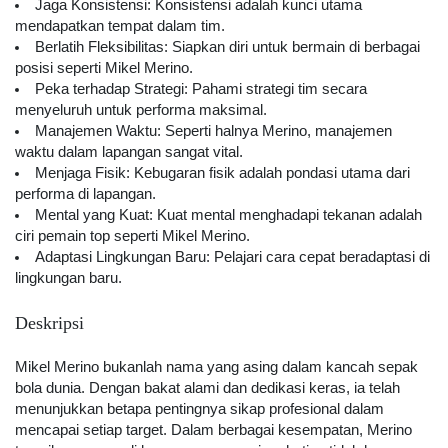
Jaga Konsistensi: Konsistensi adalah kunci utama
mendapatkan tempat dalam tim.
Berlatih Fleksibilitas: Siapkan diri untuk bermain di berbagai
posisi seperti Mikel Merino.
Peka terhadap Strategi: Pahami strategi tim secara
menyeluruh untuk performa maksimal.
Manajemen Waktu: Seperti halnya Merino, manajemen
waktu dalam lapangan sangat vital.
Menjaga Fisik: Kebugaran fisik adalah pondasi utama dari
performa di lapangan.
Mental yang Kuat: Kuat mental menghadapi tekanan adalah
ciri pemain top seperti Mikel Merino.
Adaptasi Lingkungan Baru: Pelajari cara cepat beradaptasi di
lingkungan baru.
Deskripsi
Mikel Merino bukanlah nama yang asing dalam kancah sepak
bola dunia. Dengan bakat alami dan dedikasi keras, ia telah
menunjukkan betapa pentingnya sikap profesional dalam
mencapai setiap target. Dalam berbagai kesempatan, Merino