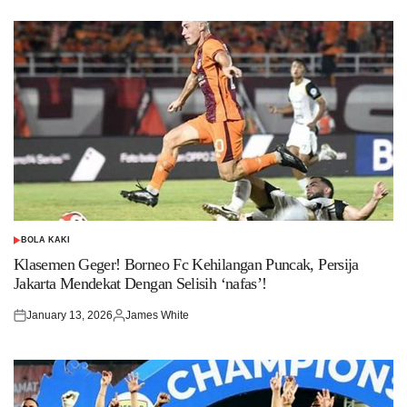
BOLA KAKI
POSTED
IN
Klasemen Geger! Borneo Fc Kehilangan Puncak, Persija
Jakarta Mendekat Dengan Selisih ‘nafas’!
January 13, 2026
James White
Posted
Posted
on
by