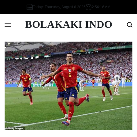
Skip
Today: Thursday, August 6 2026
2
:
56
:
17
AM
to
content
BOLAKAKI INDO