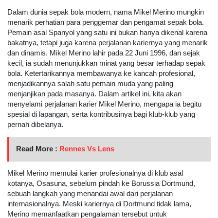
Dalam dunia sepak bola modern, nama Mikel Merino mungkin
menarik perhatian para penggemar dan pengamat sepak bola.
Pemain asal Spanyol yang satu ini bukan hanya dikenal karena
bakatnya, tetapi juga karena perjalanan kariernya yang menarik
dan dinamis. Mikel Merino lahir pada 22 Juni 1996, dan sejak
kecil, ia sudah menunjukkan minat yang besar terhadap sepak
bola. Ketertarikannya membawanya ke kancah profesional,
menjadikannya salah satu pemain muda yang paling
menjanjikan pada masanya. Dalam artikel ini, kita akan
menyelami perjalanan karier Mikel Merino, mengapa ia begitu
spesial di lapangan, serta kontribusinya bagi klub-klub yang
pernah dibelanya.
Read More :
Rennes Vs Lens
Mikel Merino memulai karier profesionalnya di klub asal
kotanya, Osasuna, sebelum pindah ke Borussia Dortmund,
sebuah langkah yang menandai awal dari perjalanan
internasionalnya. Meski kariernya di Dortmund tidak lama,
Merino memanfaatkan pengalaman tersebut untuk