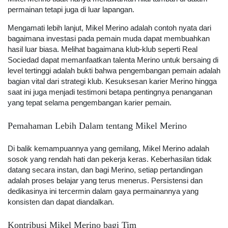
permainan tetapi juga di luar lapangan.
Mengamati lebih lanjut, Mikel Merino adalah contoh nyata dari
bagaimana investasi pada pemain muda dapat membuahkan
hasil luar biasa. Melihat bagaimana klub-klub seperti Real
Sociedad dapat memanfaatkan talenta Merino untuk bersaing di
level tertinggi adalah bukti bahwa pengembangan pemain adalah
bagian vital dari strategi klub. Kesuksesan karier Merino hingga
saat ini juga menjadi testimoni betapa pentingnya penanganan
yang tepat selama pengembangan karier pemain.
Pemahaman Lebih Dalam tentang Mikel Merino
Di balik kemampuannya yang gemilang, Mikel Merino adalah
sosok yang rendah hati dan pekerja keras. Keberhasilan tidak
datang secara instan, dan bagi Merino, setiap pertandingan
adalah proses belajar yang terus menerus. Persistensi dan
dedikasinya ini tercermin dalam gaya permainannya yang
konsisten dan dapat diandalkan.
Kontribusi Mikel Merino bagi Tim