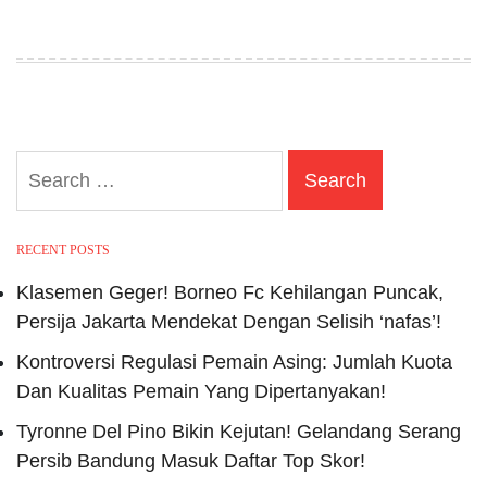
Search
for:
RECENT POSTS
Klasemen Geger! Borneo Fc Kehilangan Puncak,
Persija Jakarta Mendekat Dengan Selisih ‘nafas’!
Kontroversi Regulasi Pemain Asing: Jumlah Kuota
Dan Kualitas Pemain Yang Dipertanyakan!
Tyronne Del Pino Bikin Kejutan! Gelandang Serang
Persib Bandung Masuk Daftar Top Skor!