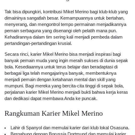
Tak bisa dipungkiri, kontribusi Mikel Merino bagi klub-klub yang
dimaininya sangatlah besar. Kemampuannya untuk bertahan,
menyerang, dan mengontrol tempo permainan menjadikannya
pemain serbaguna yang disenangi oleh pelatih mana pun.
Kehadirannya dalam tim sering kali menjadi pembeda dalam
pertandingan-pertandingan krusial.
Secara rinci, karier Mikel Merino bisa menjadi inspirasi bagi
banyak pemain muda yang ingin meraih sukses di dunia sepak
bola. Kesediaannya untuk terus belajar dan beradaptasi di
berbagai liga telah mengajarinya banyak, membentuknya
menjadi pemain dengan ketahanan mental dan skill yang
mumpuni. Bagi mereka yang bercita-cita tinggi di sepak bola,
perjalanan karier Mikel Merino menjadi bukti bahwa kerja keras
dan dedikasi dapat membawa Anda ke puncak.
Rangkuman Karier Mikel Merino
Lahir di Spanyol dan memulai karier dari klub lokal Osasuna.
Bergabung dengan Borussia Dortmund dan memulai karier