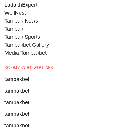
LadakhExpert
WellNest
Tambak News
Tambak
Tambak Sports
Tambakbet Gallery
Media Tambakbet
RECOMMENDED WEB LINKS
tambakbet
tambakbet
tambakbet
tambakbet
tambakbet