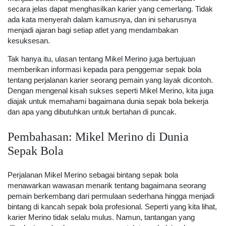
secara jelas dapat menghasilkan karier yang cemerlang. Tidak
ada kata menyerah dalam kamusnya, dan ini seharusnya
menjadi ajaran bagi setiap atlet yang mendambakan
kesuksesan.
Tak hanya itu, ulasan tentang Mikel Merino juga bertujuan
memberikan informasi kepada para penggemar sepak bola
tentang perjalanan karier seorang pemain yang layak dicontoh.
Dengan mengenal kisah sukses seperti Mikel Merino, kita juga
diajak untuk memahami bagaimana dunia sepak bola bekerja
dan apa yang dibutuhkan untuk bertahan di puncak.
Pembahasan: Mikel Merino di Dunia
Sepak Bola
Perjalanan Mikel Merino sebagai bintang sepak bola
menawarkan wawasan menarik tentang bagaimana seorang
pemain berkembang dari permulaan sederhana hingga menjadi
bintang di kancah sepak bola profesional. Seperti yang kita lihat,
karier Merino tidak selalu mulus. Namun, tantangan yang