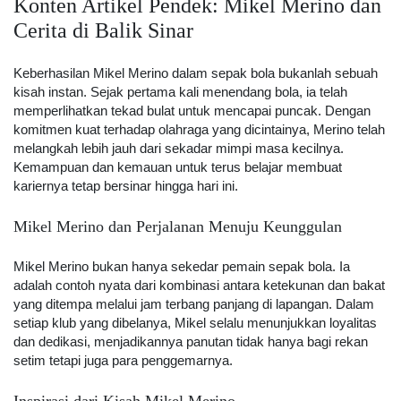
Konten Artikel Pendek: Mikel Merino dan
Cerita di Balik Sinar
Keberhasilan Mikel Merino dalam sepak bola bukanlah sebuah
kisah instan. Sejak pertama kali menendang bola, ia telah
memperlihatkan tekad bulat untuk mencapai puncak. Dengan
komitmen kuat terhadap olahraga yang dicintainya, Merino telah
melangkah lebih jauh dari sekadar mimpi masa kecilnya.
Kemampuan dan kemauan untuk terus belajar membuat
kariernya tetap bersinar hingga hari ini.
Mikel Merino dan Perjalanan Menuju Keunggulan
Mikel Merino bukan hanya sekedar pemain sepak bola. Ia
adalah contoh nyata dari kombinasi antara ketekunan dan bakat
yang ditempa melalui jam terbang panjang di lapangan. Dalam
setiap klub yang dibelanya, Mikel selalu menunjukkan loyalitas
dan dedikasi, menjadikannya panutan tidak hanya bagi rekan
setim tetapi juga para penggemarnya.