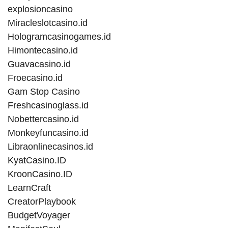
explosioncasino
Miracleslotcasino.id
Hologramcasinogames.id
Himontecasino.id
Guavacasino.id
Froecasino.id
Gam Stop Casino
Freshcasinoglass.id
Nobettercasino.id
Monkeyfuncasino.id
Libraonlinecasinos.id
KyatCasino.ID
KroonCasino.ID
LearnCraft
CreatorPlaybook
BudgetVoyager