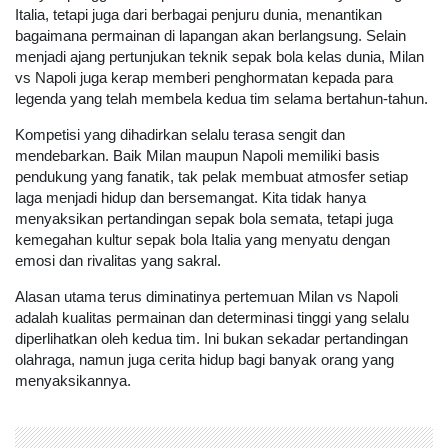
Italia, tetapi juga dari berbagai penjuru dunia, menantikan
bagaimana permainan di lapangan akan berlangsung. Selain
menjadi ajang pertunjukan teknik sepak bola kelas dunia, Milan
vs Napoli juga kerap memberi penghormatan kepada para
legenda yang telah membela kedua tim selama bertahun-tahun.
Kompetisi yang dihadirkan selalu terasa sengit dan
mendebarkan. Baik Milan maupun Napoli memiliki basis
pendukung yang fanatik, tak pelak membuat atmosfer setiap
laga menjadi hidup dan bersemangat. Kita tidak hanya
menyaksikan pertandingan sepak bola semata, tetapi juga
kemegahan kultur sepak bola Italia yang menyatu dengan
emosi dan rivalitas yang sakral.
Alasan utama terus diminatinya pertemuan Milan vs Napoli
adalah kualitas permainan dan determinasi tinggi yang selalu
diperlihatkan oleh kedua tim. Ini bukan sekadar pertandingan
olahraga, namun juga cerita hidup bagi banyak orang yang
menyaksikannya.