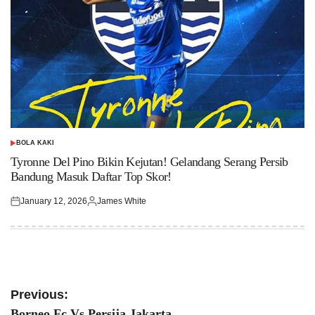
BOLA KAKI
POSTED
IN
Tyronne Del Pino Bikin Kejutan! Gelandang Serang Persib
Bandung Masuk Daftar Top Skor!
January 12, 2026
James White
Posted
Posted
on
by
Post
Previous:
Borneo Fc Vs Persija Jakarta