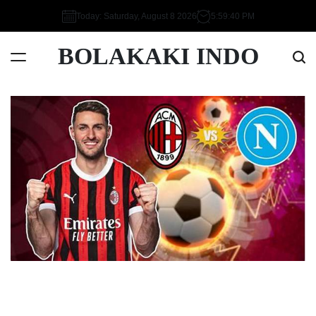
Skip
Today: Saturday, August 8 2026
5
:
59
:
41
PM
to
content
BOLAKAKI INDO