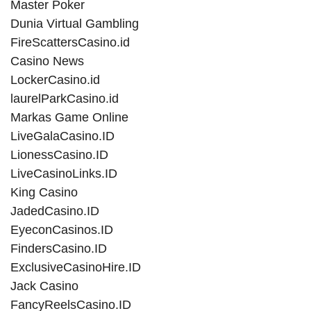
Master Poker
Dunia Virtual Gambling
FireScattersCasino.id
Casino News
LockerCasino.id
laurelParkCasino.id
Markas Game Online
LiveGalaCasino.ID
LionessCasino.ID
LiveCasinoLinks.ID
King Casino
JadedCasino.ID
EyeconCasinos.ID
FindersCasino.ID
ExclusiveCasinoHire.ID
Jack Casino
FancyReelsCasino.ID