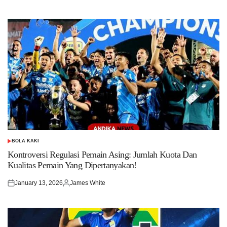
on
by
BOLA KAKI
POSTED
IN
Kontroversi Regulasi Pemain Asing: Jumlah Kuota Dan
Kualitas Pemain Yang Dipertanyakan!
January 13, 2026
James White
Posted
Posted
on
by