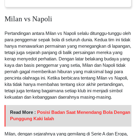
Milan vs Napoli
Pertandingan antara Milan vs Napoli selalu ditunggu-tunggu oleh
para penggemar sepak bola di seluruh dunia. Kedua tim ini tidak
hanya menawarkan permainan yang menegangkan di lapangan,
tetapi juga sejarah panjang di balik persaingan mereka yang
kerap menyedot perhatian. Dengan latar belakang budaya yang
kaya dan basis penggemar yang setia, Milan dan Napoli tidak
pernah gagal memberikan hiburan yang maksimal bagi para
pencinta olahraga ini. Ketika berbicara tentang Milan vs Napoli,
kita tidak hanya membahas tentang skor akhir pertandingan,
tetapi juga tentang bagaimana setiap klub ini menjadi simbol
kekuatan dan kebanggaan daerahnya masing-masing.
Read More :
Posisi Badan Saat Menendang Bola Dengan
Punggung Kaki Ialah
Milan, dengan sejarahnya yang gemilang di Serie A dan Eropa,