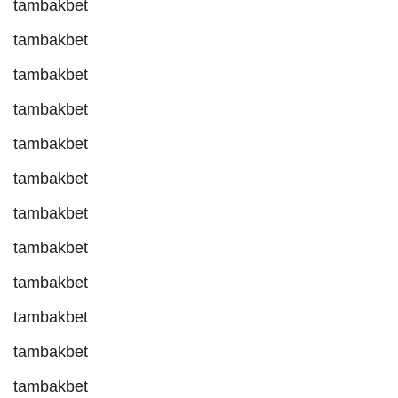
tambakbet
tambakbet
tambakbet
tambakbet
tambakbet
tambakbet
tambakbet
tambakbet
tambakbet
tambakbet
tambakbet
tambakbet