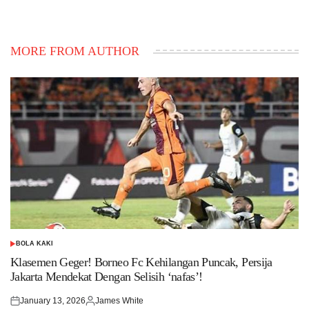
MORE FROM AUTHOR
BOLA KAKI
POSTED
IN
Klasemen Geger! Borneo Fc Kehilangan Puncak, Persija
Jakarta Mendekat Dengan Selisih ‘nafas’!
January 13, 2026
James White
Posted
Posted