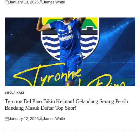
January 13, 2026
James White
Posted
Posted
on
by
BOLA KAKI
POSTED
IN
Tyronne Del Pino Bikin Kejutan! Gelandang Serang Persib
Bandung Masuk Daftar Top Skor!
January 12, 2026
James White
Posted
Posted
on
by