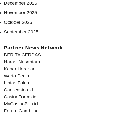
December 2025
November 2025
October 2025
September 2025
𝗣𝗮𝗿𝘁𝗻𝗲𝗿 𝗡𝗲𝘄𝘀 𝗡𝗲𝘁𝘄𝗼𝗿𝗸 :
BERITA CERDAS
Narasi Nusantara
Kabar Harapan
Warta Pedia
Lintas Fakta
Canlicasino.id
CasinoForms.id
MyCasinoBon.id
Forum Gambling