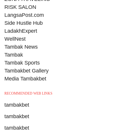
RISK SALON
LangsaPost.com
Side Hustle Hub
LadakhExpert
WellNest
Tambak News
Tambak
Tambak Sports
Tambakbet Gallery
Media Tambakbet
RECOMMENDED WEB LINKS
tambakbet
tambakbet
tambakbet